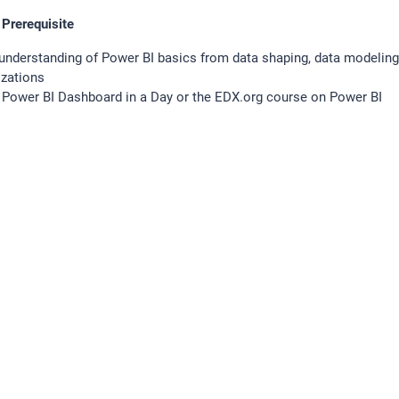
 Prerequisite
nderstanding of Power BI basics from data shaping, data modeling
izations
 Power BI Dashboard in a Day or the EDX.org course on Power BI