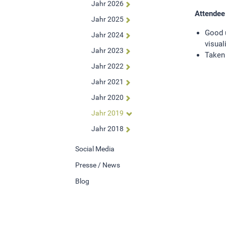
Jahr 2026
Um Inhalte von Videoplattformen und Social Media
Attendee
Jahr 2025
Plattformen anzeigen zu können, werden von diesen
Good u
externen Medien Cookies gesetzt.
Jahr 2024
visual
Jahr 2023
Taken
YouTube
Jahr 2022
Jahr 2021
Jahr 2020
Jahr 2019
Jahr 2018
Social Media
Presse / News
Blog