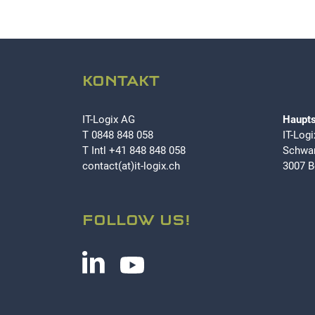
KONTAKT
IT-Logix AG
Haupts
T
0848 848 058
IT-Log
T Intl
+41 848 848 058
Schwar
contact(at)it-logix.ch
3007 B
FOLLOW US!