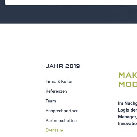
NOTWENDIGE COOKIES
Notwendige Cookies ermöglichen grundlegende
Funktionen und sind für die einwandfreie Funktion der
Website erforderlich.
Einverständnis-Cookie
Name:
cookie_consent
JAHR 2019
Zweck:
Dieser Cookie speichert die
MAK
ausgewählten Einverständnis-
Firma & Kultur
MOD
Optionen des Benutzers
Referenzen
Cookie
Team
Im Nachg
Laufzeit:
Logix de
Ansprechpartner
1 Jahr
Manager,
Partnerschaften
Innovati
Events
STATISTIK