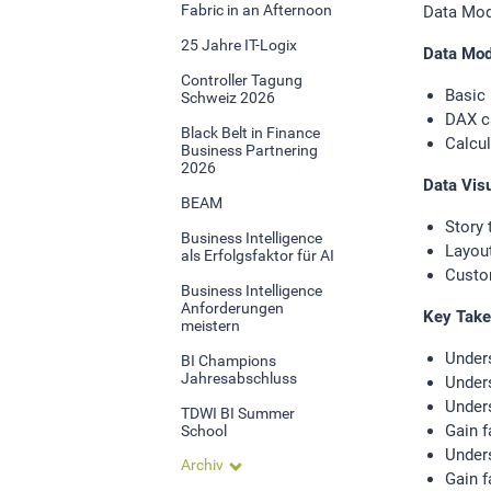
Fabric in an Afternoon
Data Mod
Statistik Cookies erfassen Informationen anonym.
25 Jahre IT-Logix
Diese Informationen helfen uns zu verstehen, wie
Data Mod
unsere Besucher unsere Website nutzen.Statistik
Controller Tagung
Basic 
Schweiz 2026
DAX c
Google Analytics
Black Belt in Finance
Calcul
Business Partnering
2026
Data Visu
LinkedIn
BEAM
Story 
Business Intelligence
Layout
als Erfolgsfaktor für AI
MSCI Analytics
Custo
Business Intelligence
Anforderungen
Key Take
meistern
MARKETING
Under
BI Champions
Jahresabschluss
Under
SalesViewer
Unders
TDWI BI Summer
Gain f
School
Unders
Archiv
Gain f
EXTERNE MEDIEN