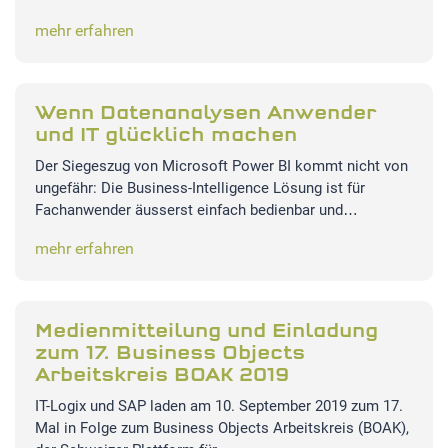
mehr erfahren
EXTERNE MEDIEN
Um Inhalte von Videoplattformen und Social Media
Plattformen anzeigen zu können, werden von diesen
Wenn Datenanalysen Anwender
externen Medien Cookies gesetzt.
und IT glücklich machen
Der Siegeszug von Microsoft Power BI kommt nicht von
YouTube
ungefähr: Die Business-Intelligence Lösung ist für
Fachanwender äusserst einfach bedienbar und…
mehr erfahren
Medienmitteilung und Einladung
zum 17. Business Objects
Arbeitskreis BOAK 2019
IT-Logix und SAP laden am 10. September 2019 zum 17.
Mal in Folge zum Business Objects Arbeitskreis (BOAK),