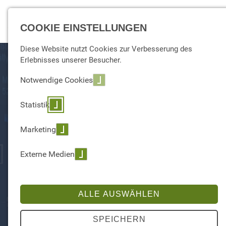
☰ Menu
COOKIE EINSTELLUNGEN
Diese Website nutzt Cookies zur Verbesserung des
Erlebnisses unserer Besucher.
Notwendige Cookies
Statistik
Marketing
Externe Medien
PRESSE & NEWS
Was bei uns alles passiert (ist)
ALLE AUSWÄHLEN
SPEICHERN