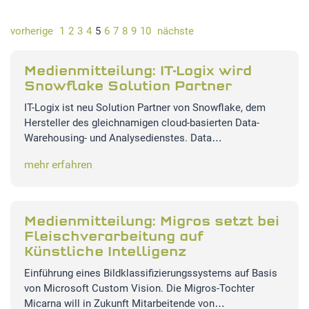
vorherige
1
2
3
4
5
6
7
8
9
10
nächste
STATISTIK
Statistik Cookies erfassen Informationen anonym.
Medienmitteilung: IT-Logix wird
Diese Informationen helfen uns zu verstehen, wie
Snowflake Solution Partner
unsere Besucher unsere Website nutzen.Statistik
IT-Logix ist neu Solution Partner von Snowflake, dem
Google Analytics
Hersteller des gleichnamigen cloud-basierten Data-
Warehousing- und Analysedienstes. Data…
LinkedIn
mehr erfahren
MSCI Analytics
Medienmitteilung: Migros setzt bei
Fleischverarbeitung auf
Künstliche Intelligenz
MARKETING
Einführung eines Bildklassifizierungssystems auf Basis
SalesViewer
von Microsoft Custom Vision. Die Migros-Tochter
Micarna will in Zukunft Mitarbeitende von…