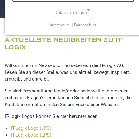
Details anzeigen
Impressum
|
Datenschutz
NOTWENDIGE COOKIES
AKTUELLSTE NEUIGKEITEN ZU IT-
Notwendige Cookies ermöglichen grundlegende
Funktionen und sind für die einwandfreie Funktion der
LOGIX
Website erforderlich.
Willkommen im News- und Pressebereich der IT-Logix AG.
Einverständnis-Cookie
Lesen Sie an dieser Stelle, was uns aktuell bewegt, inspiriert,
umtreibt und antreibt.
Name:
cookie_consent
Sie sind Pressemitarbeitende/r oder anderweitig interessiert
und haben Fragen? Gerne können Sie sich bei uns melden, die
Zweck:
Kontaktinformation finden Sie am Ende dieser Website.
Dieser Cookie speichert die ausgewählten
Einverständnis-Optionen des Benutzers
IT-Logix Logos können Sie hier herunterladen:
Cookie Laufzeit:
IT-Logix Logo (JPG)
1 Jahr
IT-Logix Logo (EPS)