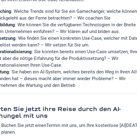
ching
: Welche Trends sind für Sie ein Gamechanger, welche können
ückgeleht aus der Ferne betrachten? – Wir coachen Sie
bildung
: Wie können Sie die verfügbaren Technologien in der Breite 
em Unternehmen einführen? – Wir klären auf und bilden aus.
etzung
: Wie finden Sie einen konkreten Use-Case, welcher mit Dat
gelöst werden kann? – Wir setzen für Sie um.
rationalisierung
: Sie konnten bereits einen Use-Case umsetzen, Ihn
lt aber die nötige Erfahrung für die Produktivsetzung? – Wir
rationalisieren Ihren Use-Case.
tung
: Sie haben ein AI-System, welches bereits den Weg in Ihren Al
unden hat – dieses macht aber immer wieder Probleme? – Wir
rnehmen die Wartung und den Betrieb
ten Sie jetzt ihre Reise durch den AI-
hungel mit uns
Buchen Sie jetzt einen
Termin mit uns, um Ihre kostenlose [AI]DEA
planen.