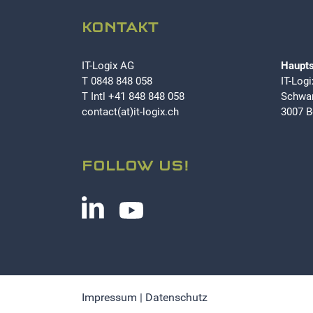
KONTAKT
IT-Logix AG
Haupts
T
0848 848 058
IT-Log
T Intl
+41 848 848 058
Schwar
contact(at)it-logix.ch
3007 B
FOLLOW US!
Impressum
|
Datenschutz