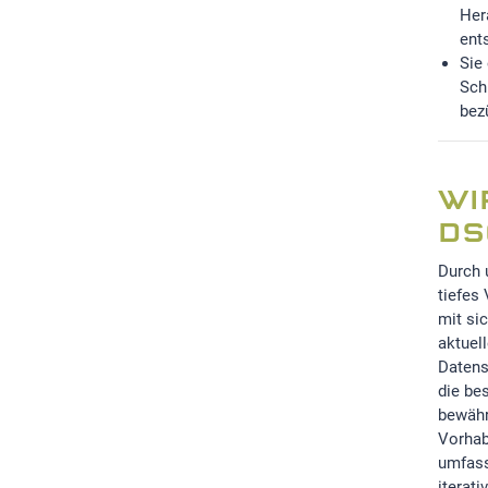
Her
ent
Sie
Sch
bez
WI
DS
Durch 
tiefes
mit si
aktuel
Datens
die be
bewähr
Vorhab
umfass
iterati