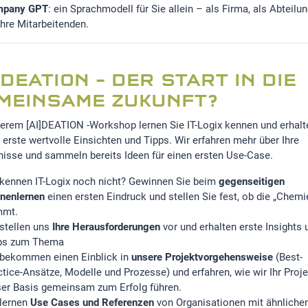
Ideen wei
mpany GPT
: ein Sprachmodell für Sie allein – als Firma, als Abteilu
schärfen.
Ihre Mitarbeitenden.
Philippe Baur,
Geschäftsleit
Gruppe
I]DEATION – DER START IN DIE
MEINSAME ZUKUNFT?
erem [AI]DEATION -Workshop lernen Sie IT-Logix kennen und erhalt
s erste wertvolle Einsichten und Tipps. Wir erfahren mehr über Ihre
nisse und sammeln bereits Ideen für einen ersten Use-Case.
 kennen IT-Logix noch nicht? Gewinnen Sie beim
gegenseitigen
nenlernen
einen ersten Eindruck und stellen Sie fest, ob die „Chemi
mmt.
 stellen uns
Ihre Herausforderungen
vor und erhalten erste Insights 
ps zum Thema
 bekommen einen Einblick in
unsere Projektvorgehensweise
(Best-
ctice-Ansätze, Modelle und Prozesse) und erfahren, wie wir Ihr Proje
ser Basis gemeinsam zum Erfolg führen.
 lernen
Use Cases und Referenzen
von Organisationen mit ähnliche