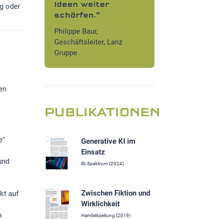
ter
überzeugt
ng oder
"
Jutta Kath, 
Supervisory 
er, Lanz
Insurance G
en
PUBLIKATIONEN
e“
Generative KI im
Einsatz
und
BI-Spektrum (2024)
Zwischen Fiktion und
kt auf
Wirklichkeit
n
Handelszeitung (2019)