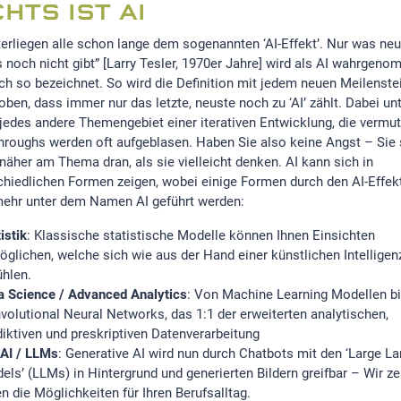
CHTS IST AI
terliegen alle schon lange dem sogenannten ‘AI-Effekt’. Nur was neu
s noch nicht gibt” [Larry Tesler, 1970er Jahre] wird als AI wahrgen
ch so bezeichnet. So wird die Definition mit jedem neuen Meilenste
ben, dass immer nur das letzte, neuste noch zu ‘AI’ zählt. Dabei unt
 jedes andere Themengebiet einer iterativen Entwicklung, die vermu
hroughs werden oft aufgeblasen. Haben Sie also keine Angst – Sie 
"Spannender
"Die [AI]
näher am Thema dran, als sie vielleicht denken. AI kann sich in
Workshop mit einer
Spass ge
chiedlichen Formen zeigen, wobei einige Formen durch den AI-Effek
guten Übersicht zu
konnten a
mehr unter dem Namen AI geführt werden:
den Möglichkeiten
Führungs
von KI"
viel lerne
istik
: Klassische statistische Modelle können Ihnen Einsichten
Themen u
öglichen, welche sich wie aus der Hand einer künstlichen Intelligen
Denise Läser-Brunner,
Vorausse
ühlen.
Verwaltungsrätin,
für erfolg
a Science / Advanced Analytics
: Von Machine Learning Modellen b
PrimeSoft Group AG
Projekte 
volutional Neural Networks, das 1:1 der erweiterten analytischen,
und basie
diktiven und preskriptiven Datenverarbeitung
unseren in
AI / LLMs
: Generative AI wird nun durch Chatbots mit den ‘Large L
Vorstellu
els’ (LLMs) in Hintergrund und generierten Bildern greifbar – Wir z
unsere Us
en die Möglichkeiten für Ihren Berufsalltag.