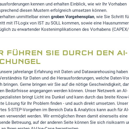
ausforderungen kennen und erhalten Einblick, wie wir Ihr Vorhaben
sprechend diesen Mustern erfolgreich umsetzen können.
 erhalten unmittelbar einen
groben Vorgehensplan
, wie Sie Schritt fü
ritt mit IT-Logix von IST zu SOLL kommen, sowie eine Hausnummer
üglich zu erwartender Kostenimplikationen des Vorhabens (CAPEX
Lädt Blog feed...
AI-SERIES 
R FÜHREN SIE DURCH DEN AI-
vom 8. Novemb
CHUNGEL
Zum Artik
unsere jahrelange Erfahrung mit Daten und Datawarehousing haben 
 Verständnis für Daten und die Herausforderungen, welche Daten-V
ch bringen. Gerne bringen wir Sie auf die nötige Geschwindigkeit, dam
len Bedürfnisse angegangen werden können. Unser Netzwerk an AI-
pezialisten bringt Licht ins Dunkel und kann durch das breite Kno
ste Lösung für Ihr Problem finden - und auch direkt umsetzen. Unser
tes 5-STEP-Vorgehen im Bereich Data & Analytics kann auch für AI-
en verwendet werden. Wir ermöglichen Ihnen damit einerseits eine
ende Betreuung, auf der anderen Seite können Sie sich risikoarm u
v an Ihren ersten AI-Use-Case herantasten.