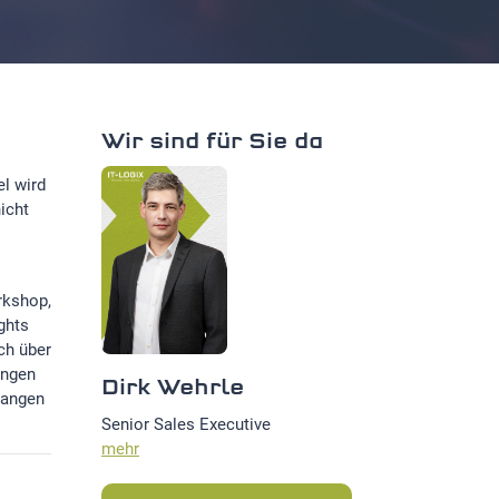
Wir sind für Sie da
el wird
icht
rkshop,
ghts
ch über
ungen
Dirk Wehrle
langen
Senior Sales Executive
mehr