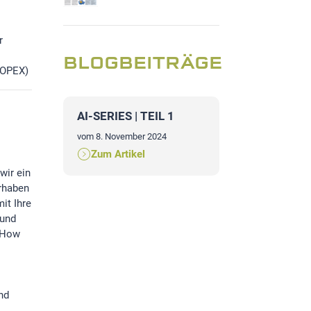
r
BLOGBEITRÄGE
/OPEX)
| TEIL 1
AI-SERIES | TEIL 2
AI-SERIES 
er 2024
vom 8. November 2024
vom 8. Novem
el
Zum Artikel
Zum Arti
wir ein
orhaben
it Ihre
 und
w-How
nd