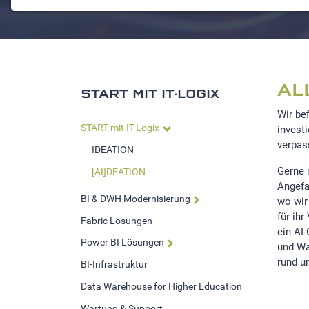
NOTWENDIGE COOKIES
Notwendige Cookies ermöglichen grundlegende
Funktionen und sind für die einwandfreie Funktion der
Website erforderlich.
Einverständnis-Cookie
AL
START MIT IT-LOGIX
Name:
Wir be
cookie_consent
START mit IT-Logix
invest
verpas
IDEATION
Zweck:
Dieser Cookie speichert die
Gerne 
[AI]DEATION
ausgewählten Einverständnis-
Angefa
Optionen des Benutzers
BI & DWH Modernisierung
wo wir
für ih
Fabric Lösungen
Cookie
ein AI
Laufzeit:
Power BI Lösungen
und Wa
1 Jahr
rund u
BI-Infrastruktur
Data Warehouse for Higher Education
STATISTIK
Wartung & Support