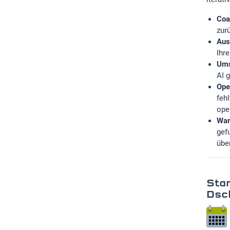
Coa
zur
Aus
Ihr
Ums
AI 
Ope
feh
ope
War
gef
übe
Star
Dsc