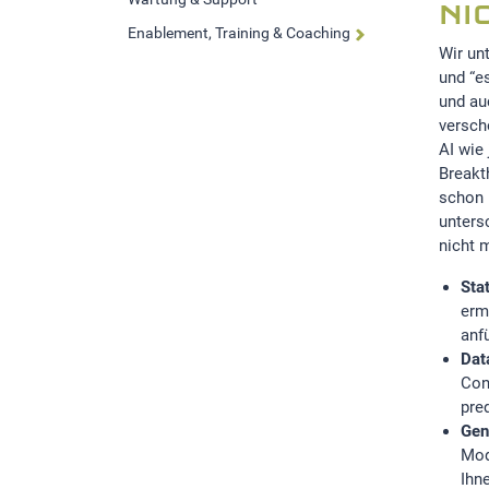
NI
Statistik Cookies erfassen Informationen anonym.
Enablement, Training & Coaching
Diese Informationen helfen uns zu verstehen, wie
Wir un
unsere Besucher unsere Website nutzen.Statistik
und “e
und au
verscho
Google Analytics
AI wie
Breakt
LinkedIn
schon 
unters
nicht 
MSCI Analytics
Stat
erm
anf
MARKETING
Dat
Con
SalesViewer
pre
Gen
Mod
Ihn
EXTERNE MEDIEN