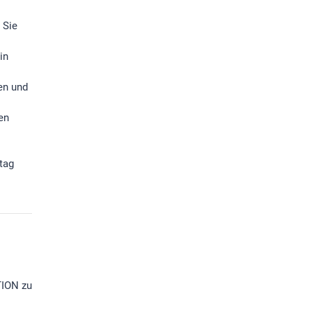
 Sie
in
en und
en
ltag
TION zu