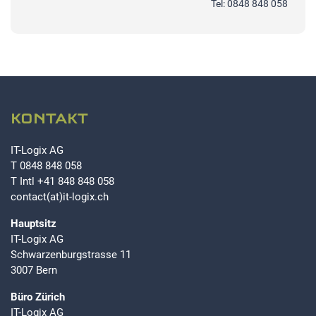
Tel: 0848 848 058
KONTAKT
IT-Logix AG
T
0848 848 058
T Intl
+41 848 848 058
contact(at)it-logix.ch
Hauptsitz
IT-Logix AG
Schwarzenburgstrasse 11
3007 Bern
Büro Zürich
IT-Logix AG