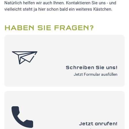
Natürlich helfen wir auch Ihnen. Kontaktieren Sie uns - und
vielleicht steht ja hier schon bald ein weiteres Kästchen.
EXTERNE MEDIEN
Um Inhalte von Videoplattformen und Social Media
HABEN SIE FRAGEN?
Plattformen anzeigen zu können, werden von diesen
externen Medien Cookies gesetzt.
YouTube
Schreiben Sie uns!
Jetzt Formular ausfüllen
Jetzt anrufen!