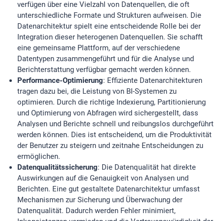
verfügen über eine Vielzahl von Datenquellen, die oft
unterschiedliche Formate und Strukturen aufweisen. Die
EXTERNE MEDIEN
Datenarchitektur spielt eine entscheidende Rolle bei der
Integration dieser heterogenen Datenquellen. Sie schafft
Um Inhalte von Videoplattformen und Social Media
eine gemeinsame Plattform, auf der verschiedene
Plattformen anzeigen zu können, werden von diesen
Datentypen zusammengeführt und für die Analyse und
externen Medien Cookies gesetzt.
Berichterstattung verfügbar gemacht werden können.
Performance-Optimierung
: Effiziente Datenarchitekturen
YouTube
tragen dazu bei, die Leistung von BI-Systemen zu
optimieren. Durch die richtige Indexierung, Partitionierung
und Optimierung von Abfragen wird sichergestellt, dass
Analysen und Berichte schnell und reibungslos durchgeführt
werden können. Dies ist entscheidend, um die Produktivität
der Benutzer zu steigern und zeitnahe Entscheidungen zu
ermöglichen.
Datenqualitätssicherung
: Die Datenqualität hat direkte
Auswirkungen auf die Genauigkeit von Analysen und
Berichten. Eine gut gestaltete Datenarchitektur umfasst
Mechanismen zur Sicherung und Überwachung der
Datenqualität. Dadurch werden Fehler minimiert,