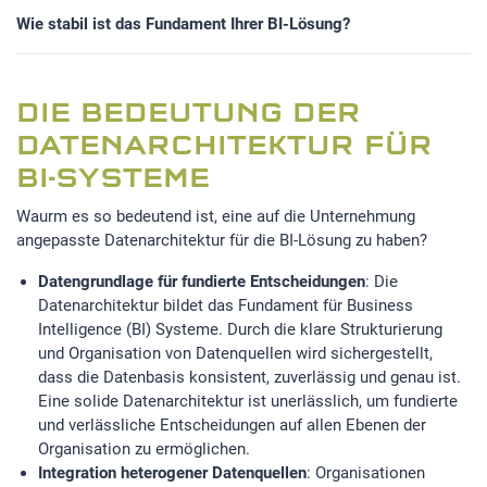
Wie stabil ist das Fundament Ihrer BI-Lösung?
STATISTIK
Statistik Cookies erfassen Informationen anonym.
DIE BEDEUTUNG DER
Diese Informationen helfen uns zu verstehen, wie
unsere Besucher unsere Website nutzen.Statistik
DATENARCHITEKTUR FÜR
BI-SYSTEME
Google Analytics
Waurm es so bedeutend ist, eine auf die Unternehmung
angepasste Datenarchitektur für die BI-Lösung zu haben?
LinkedIn
Datengrundlage für fundierte Entscheidungen
: Die
Datenarchitektur bildet das Fundament für Business
MSCI Analytics
Intelligence (BI) Systeme. Durch die klare Strukturierung
und Organisation von Datenquellen wird sichergestellt,
dass die Datenbasis konsistent, zuverlässig und genau ist.
Eine solide Datenarchitektur ist unerlässlich, um fundierte
MARKETING
und verlässliche Entscheidungen auf allen Ebenen der
Organisation zu ermöglichen.
SalesViewer
Integration heterogener Datenquellen
: Organisationen