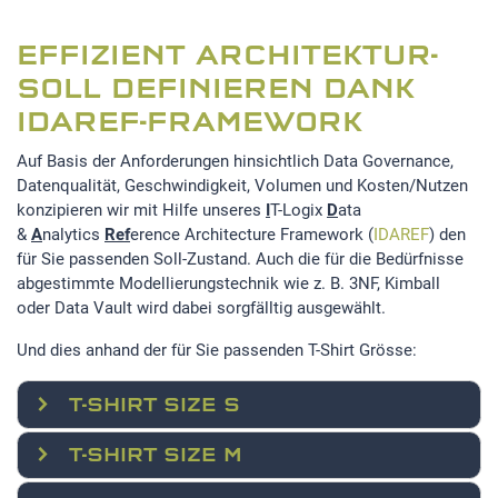
EFFIZIENT ARCHITEKTUR-
SOLL DEFINIEREN DANK
IDAREF-FRAMEWORK
Auf Basis der Anforderungen hinsichtlich Data Governance,
Datenqualität, Geschwindigkeit, Volumen und Kosten/Nutzen
konzipieren wir mit Hilfe unseres
I
T-Logix
D
ata
&
A
nalytics
Ref
erence Architecture Framework (
IDAREF
) den
für Sie passenden Soll-Zustand. Auch die für die Bedürfnisse
abgestimmte Modellierungstechnik wie z. B. 3NF, Kimball
oder Data Vault wird dabei sorgfälltig ausgewählt.
Und dies anhand der für Sie passenden T-Shirt Grösse:
T-SHIRT SIZE S
T-SHIRT SIZE M