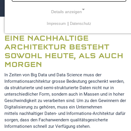
Details anzeigen
Impressum
|
Datenschutz
NOTWENDIGE COOKIES
EINE NACHHALTIGE
Notwendige Cookies ermöglichen grundlegende
Funktionen und sind für die einwandfreie Funktion der
ARCHITEKTUR BESTEHT
Website erforderlich.
SOWOHL HEUTE, ALS AUCH
MORGEN
Einverständnis-Cookie
In Zeiten von Big Data und Data Science muss der
Name:
Informationsarchitektur grosse Bedeutung geschenkt werden,
cookie_consent
da strukturierte und semi-strukturierte Daten nicht nur in
Zweck:
unterschiedlicher Form, sondern auch in Massen und in hoher
Dieser Cookie speichert die ausgewählten
Geschwindigkeit zu verarbeiten sind. Um zu den Gewinnern der
Einverständnis-Optionen des Benutzers
Digitalisierung zu gehören, muss ein Unternehmen
mittels nachhaltiger Daten- und Informations-Architektur dafür
Cookie Laufzeit:
sorgen, dass den Fachanwendern qualitätsgesicherte
1 Jahr
Informationen schnell zur Verfügung stehen.