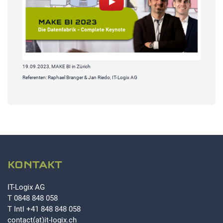
19.09.2023, MAKE BI in Zürich
Referenten: Raphael Branger & Jan Riedo, IT-Logix AG
KONTAKT
IT-Logix AG
T
0848 848 058
T Intl
+41 848 848 058
contact(at)it-logix.ch