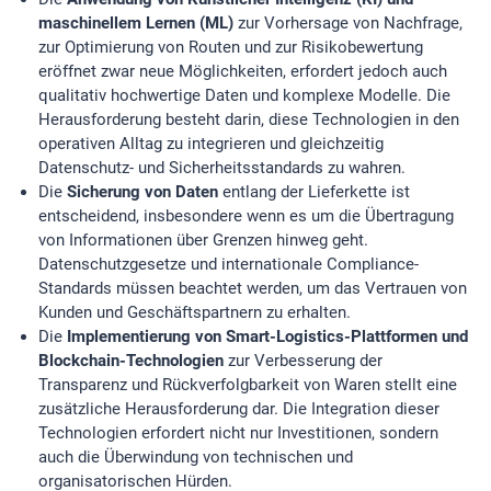
maschinellem Lernen (ML)
zur Vorhersage von Nachfrage,
zur Optimierung von Routen und zur Risikobewertung
EXTERNE MEDIEN
eröffnet zwar neue Möglichkeiten, erfordert jedoch auch
Um Inhalte von Videoplattformen und Social Media
qualitativ hochwertige Daten und komplexe Modelle. Die
Plattformen anzeigen zu können, werden von diesen
Herausforderung besteht darin, diese Technologien in den
externen Medien Cookies gesetzt.
operativen Alltag zu integrieren und gleichzeitig
Datenschutz- und Sicherheitsstandards zu wahren.
YouTube
Die
Sicherung von Daten
entlang der Lieferkette ist
entscheidend, insbesondere wenn es um die Übertragung
von Informationen über Grenzen hinweg geht.
Datenschutzgesetze und internationale Compliance-
Standards müssen beachtet werden, um das Vertrauen von
Kunden und Geschäftspartnern zu erhalten.
Die
Implementierung von Smart-Logistics-Plattformen und
Blockchain-Technologien
zur Verbesserung der
Transparenz und Rückverfolgbarkeit von Waren stellt eine
zusätzliche Herausforderung dar. Die Integration dieser
Technologien erfordert nicht nur Investitionen, sondern
auch die Überwindung von technischen und
organisatorischen Hürden.