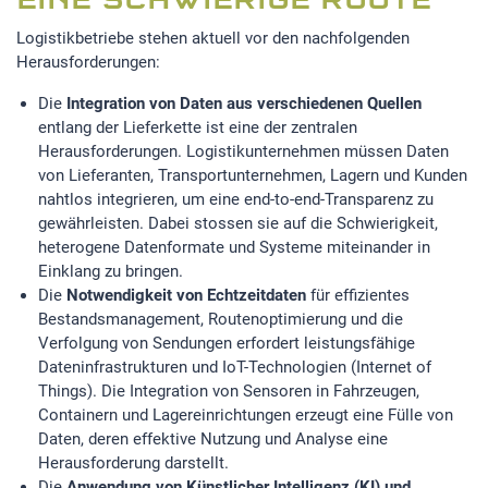
EINE SCHWIERIGE ROUTE
Logistikbetriebe stehen aktuell vor den nachfolgenden
STATISTIK
Herausforderungen:
Statistik Cookies erfassen Informationen anonym.
Die
Integration von Daten aus verschiedenen Quellen
Diese Informationen helfen uns zu verstehen, wie
entlang der Lieferkette ist eine der zentralen
unsere Besucher unsere Website nutzen.Statistik
Herausforderungen. Logistikunternehmen müssen Daten
von Lieferanten, Transportunternehmen, Lagern und Kunden
Google Analytics
nahtlos integrieren, um eine end-to-end-Transparenz zu
gewährleisten. Dabei stossen sie auf die Schwierigkeit,
heterogene Datenformate und Systeme miteinander in
LinkedIn
Einklang zu bringen.
Die
Notwendigkeit von Echtzeitdaten
für effizientes
Bestandsmanagement, Routenoptimierung und die
MSCI Analytics
Verfolgung von Sendungen erfordert leistungsfähige
Dateninfrastrukturen und IoT-Technologien (Internet of
Things). Die Integration von Sensoren in Fahrzeugen,
MARKETING
Containern und Lagereinrichtungen erzeugt eine Fülle von
Daten, deren effektive Nutzung und Analyse eine
SalesViewer
Herausforderung darstellt.
Die
Anwendung von Künstlicher Intelligenz (KI) und