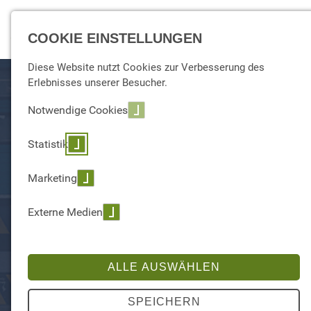
☰ Menu
COOKIE EINSTELLUNGEN
Diese Website nutzt Cookies zur Verbesserung des
Erlebnisses unserer Besucher.
Notwendige Cookies
Statistik
Marketing
Externe Medien
TRANSPORT & LOGISTIK
Kistenweise Daten auf dem Anhänger
ALLE AUSWÄHLEN
SPEICHERN