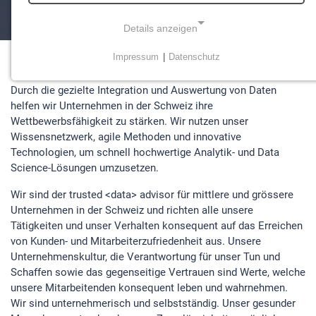
Details anzeigen
Impressum
|
Datenschutz
NOTWENDIGE COOKIES
Durch die gezielte Integration und Auswertung von Daten
Notwendige Cookies ermöglichen grundlegende
helfen wir Unternehmen in der Schweiz ihre
Funktionen und sind für die einwandfreie Funktion der
Wettbewerbsfähigkeit zu stärken. Wir nutzen unser
Website erforderlich.
Wissensnetzwerk, agile Methoden und innovative
Technologien, um schnell hochwertige Analytik- und Data
Einverständnis-Cookie
Science-Lösungen umzusetzen.
Name:
Wir sind der trusted <data> advisor für mittlere und grössere
cookie_consent
Unternehmen in der Schweiz und richten alle unsere
Zweck:
Tätigkeiten und unser Verhalten konsequent auf das Erreichen
Dieser Cookie speichert die ausgewählten
von Kunden- und Mitarbeiterzufriedenheit aus. Unsere
Einverständnis-Optionen des Benutzers
Unternehmenskultur, die Verantwortung für unser Tun und
Schaffen sowie das gegenseitige Vertrauen sind Werte, welche
Cookie Laufzeit:
unsere Mitarbeitenden konsequent leben und wahrnehmen.
1 Jahr
Wir sind unternehmerisch und selbstständig. Unser gesunder