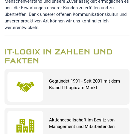
Menschenverstand und unsere Zuverlässigkeit ermöglichen es
uns, die Erwartungen unserer Kunden zu erfüllen und zu
übertreffen. Dank unserer offenen Kommunikationskultur und
STATISTIK
unserer proaktiven Art können wir uns kontinuierlich
Statistik Cookies erfassen Informationen anonym.
weiterentwickeln.
Diese Informationen helfen uns zu verstehen, wie
unsere Besucher unsere Website nutzen.Statistik
IT-LOGIX IN ZAHLEN UND
Google Analytics
FAKTEN
LinkedIn
Gegründet 1991 - Seit 2001 mit dem
Brand IT-Logix am Markt
MSCI Analytics
MARKETING
Aktiengesellschaft im Besitz von
SalesViewer
Management und Mitarbeitenden