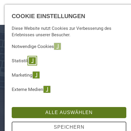
☰ Menu
COOKIE EINSTELLUNGEN
Diese Website nutzt Cookies zur Verbesserung des
Erlebnisses unserer Besucher.
Notwendige Cookies
Statistik
Marketing
Externe Medien
FIRMA & KULTUR
Wir sind Ihr trusted <data> advisor
ALLE AUSWÄHLEN
SPEICHERN