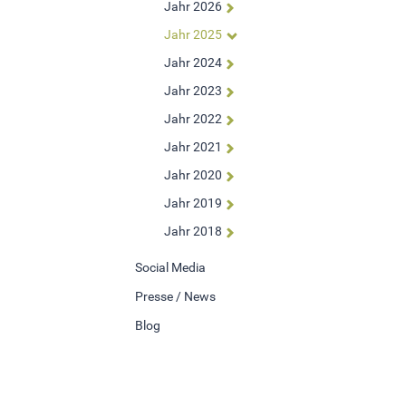
Jahr 2026
Um Inhalte von Videoplattformen und Social Media
Jahr 2025
Plattformen anzeigen zu können, werden von diesen
externen Medien Cookies gesetzt.
Jahr 2024
Jahr 2023
YouTube
Jahr 2022
Jahr 2021
Jahr 2020
Jahr 2019
Jahr 2018
Social Media
Presse / News
Blog