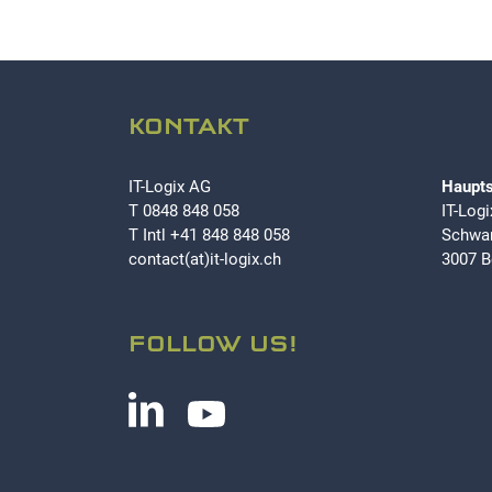
KONTAKT
IT-Logix AG
Haupts
T
0848 848 058
IT-Log
T Intl
+41 848 848 058
Schwar
contact(at)it-logix.ch
3007 B
FOLLOW US!