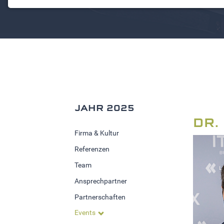
NOTWENDIGE COOKIES
Notwendige Cookies ermöglichen grundlegende
Funktionen und sind für die einwandfreie Funktion der
Website erforderlich.
Einverständnis-Cookie
Name:
cookie_consent
JAHR 2025
Zweck:
Dieser Cookie speichert die
DR.
ausgewählten Einverständnis-
Firma & Kultur
Optionen des Benutzers
Referenzen
Cookie
Team
Laufzeit:
Ansprechpartner
1 Jahr
Partnerschaften
Events
STATISTIK