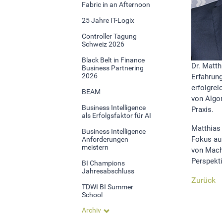
Fabric in an Afternoon
Statistik Cookies erfassen Informationen anonym.
25 Jahre IT-Logix
Diese Informationen helfen uns zu verstehen, wie
unsere Besucher unsere Website nutzen.Statistik
Controller Tagung
Schweiz 2026
Google Analytics
Black Belt in Finance
Dr. Matth
Business Partnering
2026
Erfahrun
erfolgrei
LinkedIn
BEAM
von Algo
Business Intelligence
Praxis.
als Erfolgsfaktor für AI
MSCI Analytics
Matthias 
Business Intelligence
Fokus auf
Anforderungen
meistern
von Machi
MARKETING
Perspekti
BI Champions
Jahresabschluss
SalesViewer
Zurück
TDWI BI Summer
School
Archiv
EXTERNE MEDIEN