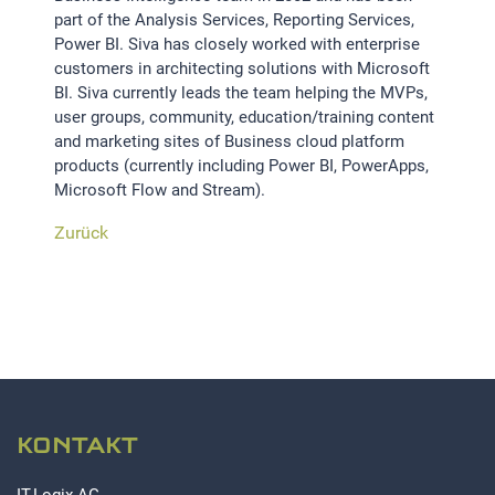
part of the Analysis Services, Reporting Services,
Power BI. Siva has closely worked with enterprise
STATISTIK
customers in architecting solutions with Microsoft
Statistik Cookies erfassen Informationen anonym.
BI. Siva currently leads the team helping the MVPs,
Diese Informationen helfen uns zu verstehen, wie
user groups, community, education/training content
unsere Besucher unsere Website nutzen.Statistik
and marketing sites of Business cloud platform
products (currently including Power BI, PowerApps,
Microsoft Flow and Stream).
Google Analytics
Zurück
LinkedIn
MSCI Analytics
MARKETING
KONTAKT
SalesViewer