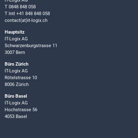
IT-Logix AG
T
0848 848 058
T Intl
+41 848 848 058
EXTERNE MEDIEN
contact(at)it-logix.ch
Um Inhalte von Videoplattformen und Social Media
Plattformen anzeigen zu können, werden von diesen
Hauptsitz
externen Medien Cookies gesetzt.
IT-Logix AG
Schwarzenburgstrasse 11
3007 Bern
YouTube
Büro Zürich
IT-Logix AG
Rötelstrasse 10
8006 Zürich
Büro Basel
IT-Logix AG
Hochstrasse 56
4053 Basel