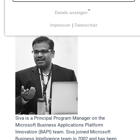
Details anzeigen
SIVA HARINATH
Impressum
|
Datenschutz
NOTWENDIGE COOKIES
Notwendige Cookies ermöglichen grundlegende
Funktionen und sind für die einwandfreie Funktion der
Website erforderlich.
Einverständnis-Cookie
Name:
cookie_consent
Zweck:
Dieser Cookie speichert die ausgewählten
Einverständnis-Optionen des Benutzers
Siva is a Principal Program Manager on the
Cookie Laufzeit:
Microsoft Business Applications Platform
1 Jahr
Innovation (BAPI) team. Siva joined Microsoft
Business Intelligence team in 2002 and has been