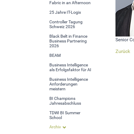
Fabric in an Afternoon
Statistik Cookies erfassen Informationen anonym.
25 Jahre IT-Logix
Diese Informationen helfen uns zu verstehen, wie
unsere Besucher unsere Website nutzen.Statistik
Controller Tagung
Schweiz 2026
Google Analytics
Black Belt in Finance
Senior Co
Business Partnering
2026
Zurück
LinkedIn
BEAM
Business Intelligence
als Erfolgsfaktor für AI
MSCI Analytics
Business Intelligence
Anforderungen
meistern
MARKETING
BI Champions
Jahresabschluss
SalesViewer
TDWI BI Summer
School
Archiv
EXTERNE MEDIEN