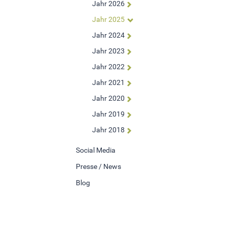
Jahr 2026
Um Inhalte von Videoplattformen und Social Media
Jahr 2025
Plattformen anzeigen zu können, werden von diesen
externen Medien Cookies gesetzt.
Jahr 2024
Jahr 2023
YouTube
Jahr 2022
Jahr 2021
Jahr 2020
Jahr 2019
Jahr 2018
Social Media
Presse / News
Blog