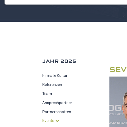
NOTWENDIGE COOKIES
Notwendige Cookies ermöglichen grundlegende
Funktionen und sind für die einwandfreie Funktion der
Website erforderlich.
Einverständnis-Cookie
Name:
cookie_consent
JAHR 2025
Zweck:
Dieser Cookie speichert die
SEV
ausgewählten Einverständnis-
Firma & Kultur
Optionen des Benutzers
Referenzen
Cookie
Team
Laufzeit:
Ansprechpartner
1 Jahr
Partnerschaften
Events
STATISTIK