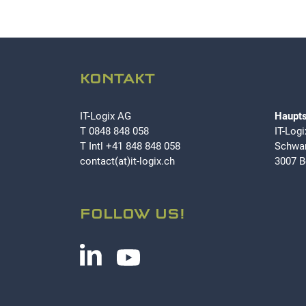
KONTAKT
IT-Logix AG
Haupts
T
0848 848 058
IT-Log
T Intl
+41 848 848 058
Schwar
contact(at)it-logix.ch
3007 B
FOLLOW US!