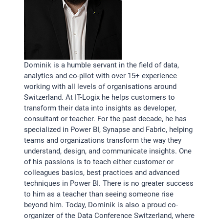
STATISTIK
Statistik Cookies erfassen Informationen anonym.
Diese Informationen helfen uns zu verstehen, wie
unsere Besucher unsere Website nutzen.Statistik
Dominik is a humble servant in the field of data,
analytics and co-pilot with over 15+ experience
Google Analytics
working with all levels of organisations around
Switzerland. At IT-Logix he helps customers to
transform their data into insights as developer,
LinkedIn
consultant or teacher. For the past decade, he has
specialized in Power BI, Synapse and Fabric, helping
teams and organizations transform the way they
MSCI Analytics
understand, design, and communicate insights. One
of his passions is to teach either customer or
colleagues basics, best practices and advanced
techniques in Power BI. There is no greater success
MARKETING
to him as a teacher than seeing someone rise
SalesViewer
beyond him. Today, Dominik is also a proud co-
organizer of the Data Conference Switzerland, where