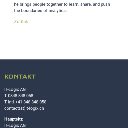
he brings people together to learn, share, and push
the boundaries of analytics.
EXTERNE MEDIEN
Zurück
Um Inhalte von Videoplattformen und Social Media
Plattformen anzeigen zu können, werden von diesen
externen Medien Cookies gesetzt.
YouTube
KONTAKT
IT-Logix AG
T
0848 848 058
T Intl
+41 848 848 058
contact(at)it-logix.ch
Hauptsitz
IT-Logix AG