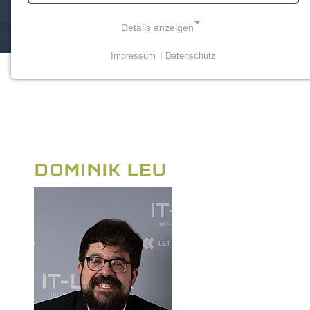
Details anzeigen
Impressum
|
Datenschutz
NOTWENDIGE COOKIES
Notwendige Cookies ermöglichen grundlegende
Funktionen und sind für die einwandfreie Funktion der
Website erforderlich.
Einverständnis-Cookie
DOMINIK LEU
Name:
cookie_consent
Zweck:
Dieser Cookie speichert die ausgewählten
Einverständnis-Optionen des Benutzers
Cookie Laufzeit:
1 Jahr