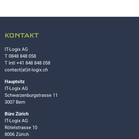
EXTERNE MEDIEN
Um Inhalte von Videoplattformen und Social Media
Plattformen anzeigen zu können, werden von diesen
KONTAKT
externen Medien Cookies gesetzt.
IT-Logix AG
YouTube
T
0848 848 058
T Intl
+41 848 848 058
contact(at)it-logix.ch
Hauptsitz
IT-Logix AG
Schwarzenburgstrasse 11
3007 Bern
Büro Zürich
IT-Logix AG
Rötelstrasse 10
8006 Zürich