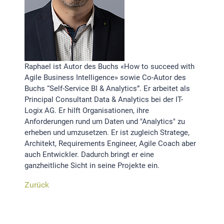
STATISTIK
Statistik Cookies erfassen Informationen anonym.
Diese Informationen helfen uns zu verstehen, wie
unsere Besucher unsere Website nutzen.Statistik
Raphael ist Autor des Buchs «How to succeed with
Agile Business Intelligence» sowie Co-Autor des
Google Analytics
Buchs “Self-Service BI & Analytics”. Er arbeitet als
Principal Consultant Data & Analytics bei der IT-
Logix AG. Er hilft Organisationen, ihre
LinkedIn
Anforderungen rund um Daten und "Analytics" zu
erheben und umzusetzen. Er ist zugleich Stratege,
Architekt, Requirements Engineer, Agile Coach aber
MSCI Analytics
auch Entwickler. Dadurch bringt er eine
ganzheitliche Sicht in seine Projekte ein.
Zurück
MARKETING
SalesViewer