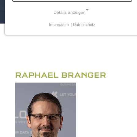
Details anzeigen
Impressum
|
Datenschutz
NOTWENDIGE COOKIES
Notwendige Cookies ermöglichen grundlegende
Funktionen und sind für die einwandfreie Funktion der
Website erforderlich.
Einverständnis-Cookie
RAPHAEL BRANGER
Name:
cookie_consent
Zweck:
Dieser Cookie speichert die ausgewählten
Einverständnis-Optionen des Benutzers
Cookie Laufzeit:
1 Jahr