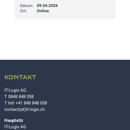
Datum:
09.04.2026
Ort:
Online
EXTERNE MEDIEN
Um Inhalte von Videoplattformen und Social Media
Plattformen anzeigen zu können, werden von diesen
externen Medien Cookies gesetzt.
YouTube
KONTAKT
IT-Logix AG
T
0848 848 058
T Intl
+41 848 848 058
contact(at)it-logix.ch
Hauptsitz
IT-Logix AG