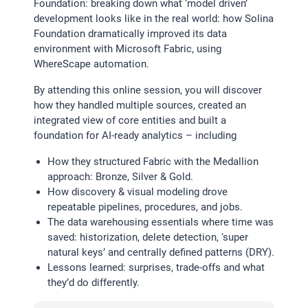
Foundation: breaking down what ‘model driven’
development looks like in the real world: how Solina
Foundation dramatically improved its data
STATISTIK
environment with Microsoft Fabric, using
Statistik Cookies erfassen Informationen anonym.
WhereScape automation.
Diese Informationen helfen uns zu verstehen, wie
unsere Besucher unsere Website nutzen.Statistik
By attending this online session, you will discover
how they handled multiple sources, created an
Google Analytics
integrated view of core entities and built a
foundation for AI-ready analytics – including
LinkedIn
How they structured Fabric with the Medallion
approach: Bronze, Silver & Gold.
How discovery & visual modeling drove
MSCI Analytics
repeatable pipelines, procedures, and jobs.
The data warehousing essentials where time was
saved: historization, delete detection, ‘super
natural keys’ and centrally defined patterns (DRY).
MARKETING
Lessons learned: surprises, trade-offs and what
they’d do differently.
SalesViewer