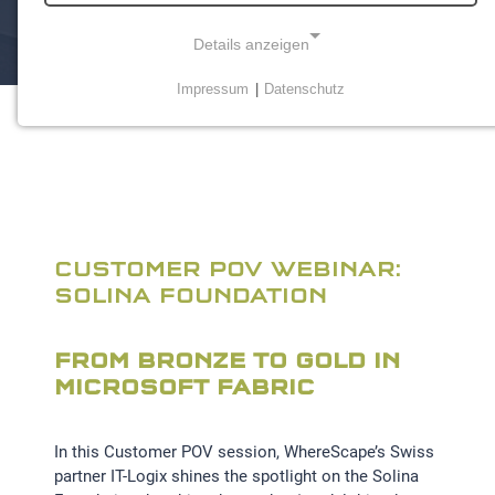
Details anzeigen
Impressum
|
Datenschutz
NOTWENDIGE COOKIES
Notwendige Cookies ermöglichen grundlegende
Funktionen und sind für die einwandfreie Funktion der
Website erforderlich.
Einverständnis-Cookie
CUSTOMER POV WEBINAR:
Name:
SOLINA FOUNDATION
cookie_consent
Zweck:
FROM BRONZE TO GOLD IN
Dieser Cookie speichert die ausgewählten
MICROSOFT FABRIC
Einverständnis-Optionen des Benutzers
Cookie Laufzeit:
In this Customer POV session, WhereScape’s Swiss
1 Jahr
partner IT-Logix shines the spotlight on the Solina