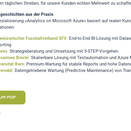
m täglichen Streben, für unsere Kunden echten Mehrwert zu schaffen
sgeschichten aus der Praxis
ezialisierung «Analytics on Microsoft Azure» basiert auf realen Ku
ationen:
weizerischer Fussballverband SFV
:
End-to-End BI-Lösung mit Data
orting
ores
:
Strategieberatung und Umsetzung mit 5-STEP-Vorgehen
lsarmee Brocki
:
Skalierbare Lösung mit Testautomation und Azure 
versität Bern
:
Premium-Wartung für stabile Reports und hohe Datenq
nmobil
:
Datengetriebene Wartung (Predictive Maintenance) von Tra
UM PDF
k