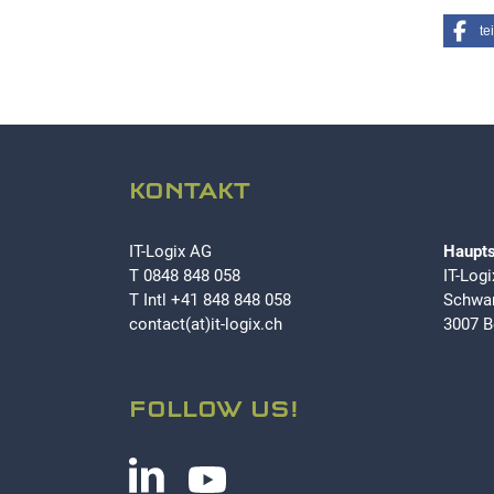
te
KONTAKT
IT-Logix AG
Haupts
T
0848 848 058
IT-Log
T Intl
+41 848 848 058
Schwar
contact(at)it-logix.ch
3007 B
FOLLOW US!