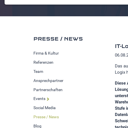
NOTWENDIGE COOKIES
Notwendige Cookies ermöglichen grundlegende
Funktionen und sind für die einwandfreie Funktion der
Website erforderlich.
Einverständnis-Cookie
PRESSE / NEWS
Name:
IT-L
cookie_consent
Firma & Kultur
06.08.
Referenzen
Zweck:
Das au
Dieser Cookie speichert die
Team
Logix 
ausgewählten Einverständnis-
Ansprechpartner
Optionen des Benutzers
Diese 
Lösung
Partnerschaften
Cookie
unters
Laufzeit:
Events
Wareho
1 Jahr
Social Media
Stufe 
Datenl
Presse / News
Schwei
Blog
STATISTIK
techni