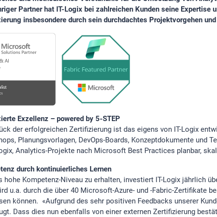
hriger Partner hat IT-Logix bei zahlreichen Kunden seine Expertise 
izierung insbesondere durch sein durchdachtes Projektvorgehen u
izierte Exzellenz – powered by 5-STEP
ück der erfolgreichen Zertifizierung ist das eigens von IT-Logix ent
ops, Planungsvorlagen, DevOps-Boards, Konzeptdokumente und Te
Logix, Analytics-Projekte nach Microsoft Best Practices planbar, ska
enz durch kontinuierliches Lernen
 hohe Kompetenz-Niveau zu erhalten, investiert IT-Logix jährlich ü
rd u.a. durch die über 40 Microsoft-Azure- und -Fabric-Zertifikate b
sen können. «Aufgrund des sehr positiven Feedbacks unserer Kun
gt. Dass dies nun ebenfalls von einer externen Zertifizierung bestät