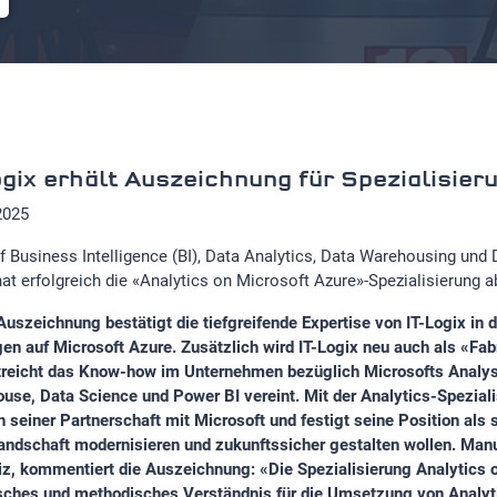
ogix erhält Auszeichnung für Spezialisier
2025
f Business Intelligence (BI), Data Analytics, Data Warehousing und 
hat erfolgreich die «Analytics on Microsoft Azure»-Spezialisierung 
Auszeichnung bestätigt die tiefgreifende Expertise von IT-Logix i
en auf Microsoft Azure. Zusätzlich wird IT-Logix neu auch als «Fabr
treicht das Know-how im Unternehmen bezüglich Microsofts Analyse
use, Data Science und Power BI vereint. Mit der Analytics-Spezial
in seiner Partnerschaft mit Microsoft und festigt seine Position als 
andschaft modernisieren und zukunftssicher gestalten wollen. Manu
z, kommentiert die Auszeichnung: «Die Spezialisierung Analytics on
sches und methodisches Verständnis für die Umsetzung von Analyti