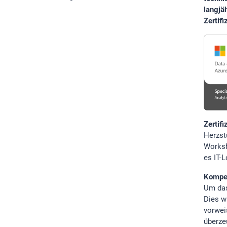
langjä
Statistik Cookies erfassen Informationen anonym.
Zertif
Diese Informationen helfen uns zu verstehen, wie
unsere Besucher unsere Website nutzen.Statistik
Google Analytics
LinkedIn
MSCI Analytics
Zertif
Herzst
Worksh
es IT-
MARKETING
Kompet
SalesViewer
Um das
Dies wi
vorwei
überzeu
EXTERNE MEDIEN