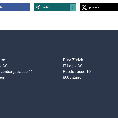
ilen
teilen
posten
0
itz
Büro Zürich
ix AG
IT-Logix AG
zenburgstrasse 11
Rötelstrasse 10
ern
8006 Zürich