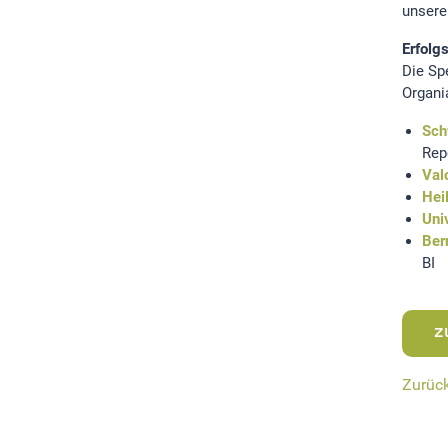
unsere
Um Inhalte von Videoplattformen und Social Media
Plattformen anzeigen zu können, werden von diesen
Erfolg
externen Medien Cookies gesetzt.
Die Sp
Organi
YouTube
Sch
Rep
Val
Hei
Uni
Ber
BI
Z
Zurüc