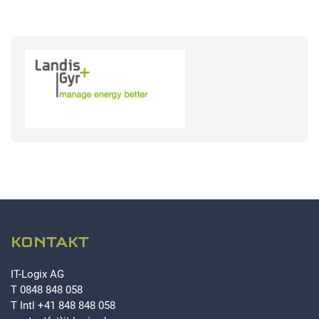
STATISTIK
Statistik Cookies erfassen Informationen anonym.
Diese Informationen helfen uns zu verstehen, wie
unsere Besucher unsere Website nutzen.Statistik
Google Analytics
LinkedIn
MSCI Analytics
KONTAKT
MARKETING
IT-Logix AG
T
0848 848 058
SalesViewer
T Intl
+41 848 848 058