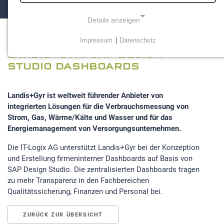
Details anzeigen
Impressum
|
Datenschutz
NOTWENDIGE COOKIES
LANDIS+GYR: SAP DESIGN
Notwendige Cookies ermöglichen grundlegende
STUDIO DASHBOARDS
Funktionen und sind für die einwandfreie Funktion der
Website erforderlich.
Landis+Gyr ist weltweit führender Anbieter von
integrierten Lösungen für die Verbrauchsmessung von
Einverständnis-Cookie
Strom, Gas, Wärme/Kälte und Wasser und für das
Energiemanagement von Versorgungsunternehmen.
Name:
cookie_consent
Die IT-Logix AG unterstützt Landis+Gyr bei der Konzeption
und Erstellung firmeninterner Dashboards auf Basis von
Zweck:
SAP Design Studio. Die zentralisierten Dashboards tragen
Dieser Cookie speichert die ausgewählten
zu mehr Transparenz in den Fachbereichen
Einverständnis-Optionen des Benutzers
Qualitätssicherung, Finanzen und Personal bei.
Cookie Laufzeit:
1 Jahr
ZURÜCK ZUR ÜBERSICHT