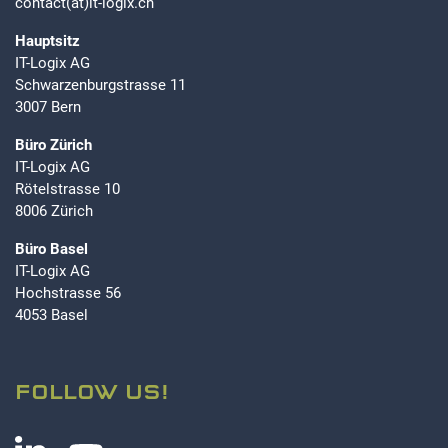
contact(at)it-logix.ch
Hauptsitz
EXTERNE MEDIEN
IT-Logix AG
Um Inhalte von Videoplattformen und Social Media
Schwarzenburgstrasse 11
Plattformen anzeigen zu können, werden von diesen
3007 Bern
externen Medien Cookies gesetzt.
Büro Zürich
IT-Logix AG
YouTube
Rötelstrasse 10
8006 Zürich
Büro Basel
IT-Logix AG
Hochstrasse 56
4053 Basel
FOLLOW US!