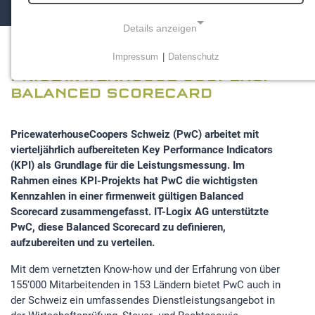
Details anzeigen
Impressum
|
Datenschutz
NOTWENDIGE COOKIES
PRICEWATERHOUSE COOPERS:
Notwendige Cookies ermöglichen grundlegende
BALANCED SCORECARD
Funktionen und sind für die einwandfreie Funktion der
Website erforderlich.
PricewaterhouseCoopers Schweiz (PwC) arbeitet mit
vierteljährlich aufbereiteten Key Performance Indicators
Einverständnis-Cookie
(KPI) als Grundlage für die Leistungsmessung. Im
Rahmen eines KPI-Projekts hat PwC die wichtigsten
Name:
Kennzahlen in einer firmenweit gültigen Balanced
cookie_consent
Scorecard zusammengefasst. IT-Logix AG unterstützte
Zweck:
PwC, diese Balanced Scorecard zu definieren,
Dieser Cookie speichert die ausgewählten
aufzubereiten und zu verteilen.
Einverständnis-Optionen des Benutzers
Mit dem vernetzten Know-how und der Erfahrung von über
Cookie Laufzeit:
155‘000 Mitarbeitenden in 153 Ländern bietet PwC auch in
1 Jahr
der Schweiz ein umfassendes Dienstleistungsangebot in