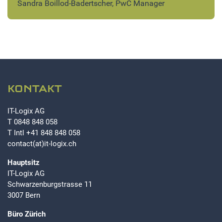
Sandra Boillod-Badertscher, PwC Manager
KONTAKT
IT-Logix AG
T
0848 848 058
T Intl
+41 848 848 058
contact(at)it-logix.ch
Hauptsitz
IT-Logix AG
Schwarzenburgstrasse 11
3007 Bern
Büro Zürich