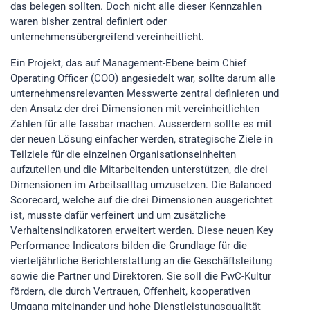
das belegen sollten. Doch nicht alle dieser Kennzahlen
waren bisher zentral definiert oder
EXTERNE MEDIEN
unternehmensübergreifend vereinheitlicht.
Um Inhalte von Videoplattformen und Social Media
Ein Projekt, das auf Management-Ebene beim Chief
Plattformen anzeigen zu können, werden von diesen
Operating Officer (COO) angesiedelt war, sollte darum alle
externen Medien Cookies gesetzt.
unternehmensrelevanten Messwerte zentral definieren und
den Ansatz der drei Dimensionen mit vereinheitlichten
YouTube
Zahlen für alle fassbar machen. Ausserdem sollte es mit
der neuen Lösung einfacher werden, strategische Ziele in
Teilziele für die einzelnen Organisationseinheiten
aufzuteilen und die Mitarbeitenden unterstützen, die drei
Dimensionen im Arbeitsalltag umzusetzen. Die Balanced
Scorecard, welche auf die drei Dimensionen ausgerichtet
ist, musste dafür verfeinert und um zusätzliche
Verhaltensindikatoren erweitert werden. Diese neuen Key
Performance Indicators bilden die Grundlage für die
vierteljährliche Berichterstattung an die Geschäftsleitung
sowie die Partner und Direktoren. Sie soll die PwC-Kultur
fördern, die durch Vertrauen, Offenheit, kooperativen
Umgang miteinander und hohe Dienstleistungsqualität