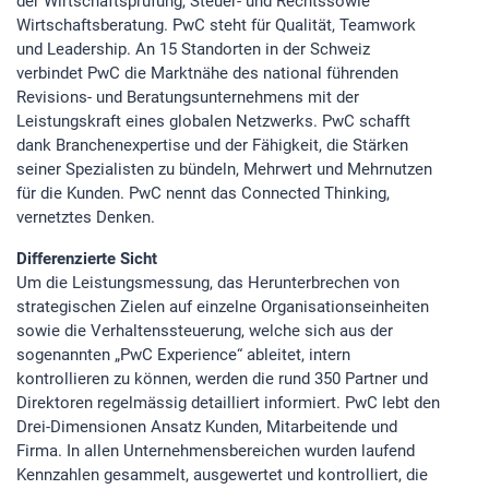
der Wirtschaftsprüfung, Steuer- und Rechtssowie
Wirtschaftsberatung. PwC steht für Qualität, Teamwork
und Leadership. An 15 Standorten in der Schweiz
STATISTIK
verbindet PwC die Marktnähe des national führenden
Statistik Cookies erfassen Informationen anonym.
Revisions- und Beratungsunternehmens mit der
Diese Informationen helfen uns zu verstehen, wie
Leistungskraft eines globalen Netzwerks. PwC schafft
unsere Besucher unsere Website nutzen.Statistik
dank Branchenexpertise und der Fähigkeit, die Stärken
seiner Spezialisten zu bündeln, Mehrwert und Mehrnutzen
Google Analytics
für die Kunden. PwC nennt das Connected Thinking,
vernetztes Denken.
LinkedIn
Differenzierte Sicht
Um die Leistungsmessung, das Herunterbrechen von
strategischen Zielen auf einzelne Organisationseinheiten
MSCI Analytics
sowie die Verhaltenssteuerung, welche sich aus der
sogenannten „PwC Experience“ ableitet, intern
kontrollieren zu können, werden die rund 350 Partner und
Direktoren regelmässig detailliert informiert. PwC lebt den
MARKETING
Drei-Dimensionen Ansatz Kunden, Mitarbeitende und
Firma. In allen Unternehmensbereichen wurden laufend
SalesViewer
Kennzahlen gesammelt, ausgewertet und kontrolliert, die