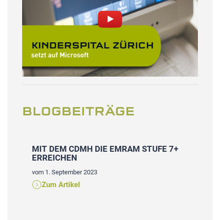
BLOGBEITRÄGE
ER
MIT DEM CDMH DIE EMRAM STUFE 7+
WA
ERREICHEN
DA
vom 1. September 2023
vom 
Zum Artikel