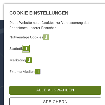
☰ Menu
COOKIE EINSTELLUNGEN
Diese Website nutzt Cookies zur Verbesserung des
Erlebnisses unserer Besucher.
Notwendige Cookies
Statistik
Marketing
COMMON DATA MODEL
Externe Medien
HEALTHCARE (CDMH)
Das Kernstück jedes CDWH – das
ALLE AUSWÄHLEN
Datenmodell – ready to use für Ihr
Clinical Data Warehouse
SPEICHERN