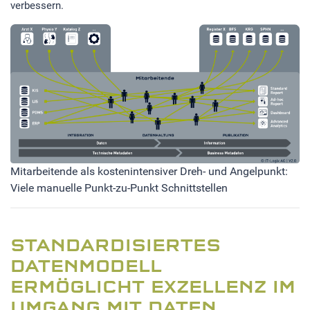
verbessern.
EXTERNE MEDIEN
Um Inhalte von Videoplattformen und Social Media
Plattformen anzeigen zu können, werden von diesen
externen Medien Cookies gesetzt.
YouTube
Mitarbeitende als kostenintensiver Dreh- und Angelpunkt:
Viele manuelle Punkt-zu-Punkt Schnittstellen
STANDARDISIERTES
DATENMODELL
ERMÖGLICHT EXZELLENZ IM
UMGANG MIT DATEN