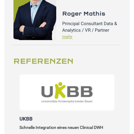
Roger Mathis
Principal Consultant Data &
Analytics / VR / Partner
mehr
REFERENZEN
UKBB
Uni
enz
Schnelle Integration eines neuen Clinical DWH
Ohn
ubt
Med