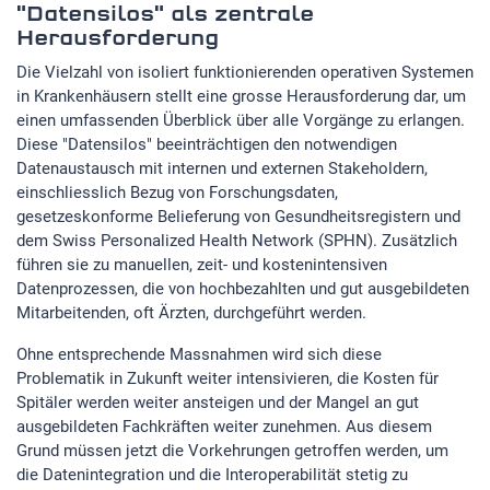
"Datensilos" als zentrale
Herausforderung
STATISTIK
Die Vielzahl von isoliert funktionierenden operativen Systemen
Statistik Cookies erfassen Informationen anonym.
in Krankenhäusern stellt eine grosse Herausforderung dar, um
Diese Informationen helfen uns zu verstehen, wie
einen umfassenden Überblick über alle Vorgänge zu erlangen.
unsere Besucher unsere Website nutzen.Statistik
Diese "Datensilos" beeinträchtigen den notwendigen
Datenaustausch mit internen und externen Stakeholdern,
Google Analytics
einschliesslich Bezug von Forschungsdaten,
gesetzeskonforme Belieferung von Gesundheitsregistern und
dem Swiss Personalized Health Network (SPHN). Zusätzlich
LinkedIn
führen sie zu manuellen, zeit- und kostenintensiven
Datenprozessen, die von hochbezahlten und gut ausgebildeten
Mitarbeitenden, oft Ärzten, durchgeführt werden.
MSCI Analytics
Ohne entsprechende Massnahmen wird sich diese
Problematik in Zukunft weiter intensivieren, die Kosten für
Spitäler werden weiter ansteigen und der Mangel an gut
MARKETING
ausgebildeten Fachkräften weiter zunehmen. Aus diesem
Grund müssen jetzt die Vorkehrungen getroffen werden, um
SalesViewer
die Datenintegration und die Interoperabilität stetig zu