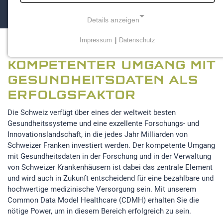
Details anzeigen
Impressum
|
Datenschutz
NOTWENDIGE COOKIES
KOMPETENTER UMGANG MIT
Notwendige Cookies ermöglichen grundlegende
Funktionen und sind für die einwandfreie Funktion der
GESUNDHEITSDATEN ALS
Website erforderlich.
ERFOLGSFAKTOR
Einverständnis-Cookie
Die Schweiz verfügt über eines der weltweit besten
Gesundheitssysteme und eine exzellente Forschungs- und
Name:
Innovationslandschaft, in die jedes Jahr Milliarden von
cookie_consent
Schweizer Franken investiert werden. Der kompetente Umgang
mit Gesundheitsdaten in der Forschung und in der Verwaltung
Zweck:
von Schweizer Krankenhäusern ist dabei das zentrale Element
Dieser Cookie speichert die ausgewählten
und wird auch in Zukunft entscheidend für eine bezahlbare und
Einverständnis-Optionen des Benutzers
hochwertige medizinische Versorgung sein. Mit unserem
Cookie Laufzeit:
Common Data Model Healthcare (CDMH) erhalten Sie die
1 Jahr
nötige Power, um in diesem Bereich erfolgreich zu sein.