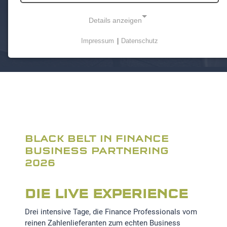
FINANCE-PROFESSIONALS,
DIE MEHR WIRKUNG
Details anzeigen
WOLLEN
Impressum
|
Datenschutz
NOTWENDIGE COOKIES
Notwendige Cookies ermöglichen grundlegende
Funktionen und sind für die einwandfreie Funktion der
Website erforderlich.
Einverständnis-Cookie
Name:
BLACK BELT IN FINANCE
cookie_consent
BUSINESS PARTNERING
Zweck:
2026
Dieser Cookie speichert die ausgewählten
Einverständnis-Optionen des Benutzers
DIE LIVE EXPERIENCE
Cookie Laufzeit:
Drei intensive Tage, die Finance Professionals vom
1 Jahr
reinen Zahlenlieferanten zum echten Business