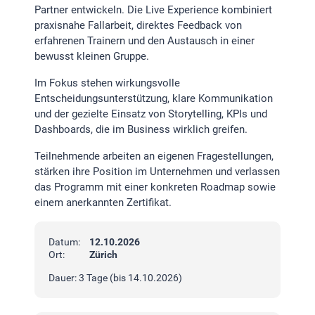
Partner entwickeln. Die Live Experience kombiniert
praxisnahe Fallarbeit, direktes Feedback von
STATISTIK
erfahrenen Trainern und den Austausch in einer
bewusst kleinen Gruppe.
Statistik Cookies erfassen Informationen anonym.
Diese Informationen helfen uns zu verstehen, wie
Im Fokus stehen wirkungsvolle
unsere Besucher unsere Website nutzen.Statistik
Entscheidungsunterstützung, klare Kommunikation
und der gezielte Einsatz von Storytelling, KPIs und
Google Analytics
Dashboards, die im Business wirklich greifen.
Teilnehmende arbeiten an eigenen Fragestellungen,
LinkedIn
stärken ihre Position im Unternehmen und verlassen
das Programm mit einer konkreten Roadmap sowie
einem anerkannten Zertifikat.
MSCI Analytics
Datum:
12.10.2026
Ort:
Zürich
MARKETING
Dauer: 3 Tage (bis 14.10.2026)
SalesViewer