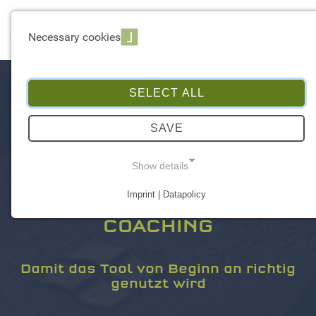
☰ Menu
Necessary cookies
SELECT ALL
SAVE
Show details
Imprint | Datapolicy
POWER BI CUSTOMIZED
NECESSARY COOKIES
COACHING
Damit das Tool von Beginn an richtig
genutzt wird