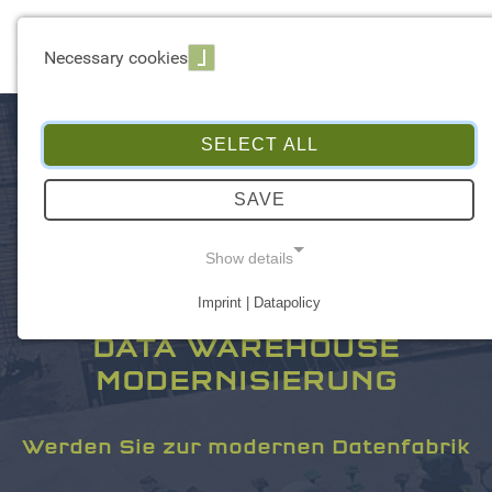
☰ Menu
Necessary cookies
SELECT ALL
SAVE
Show details
Imprint | Datapolicy
BUSINESS INTELLIGENCE &
NECESSARY COOKIES
DATA WAREHOUSE
MODERNISIERUNG
Werden Sie zur modernen Datenfabrik