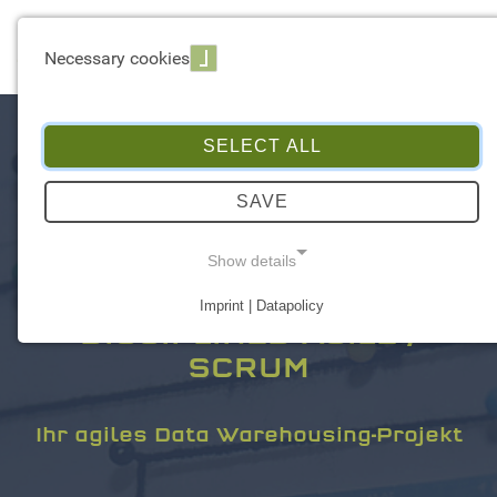
☰ Menu
Necessary cookies
SELECT ALL
SAVE
Show details
Imprint | Datapolicy
NECESSARY COOKIES
DISCIPLINED AGILE /
SCRUM
Ihr agiles Data Warehousing-Projekt