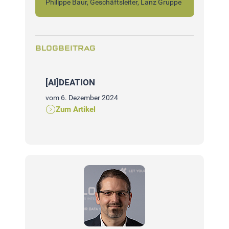
Philippe Baur, Geschäftsleiter, Lanz Gruppe
BLOGBEITRAG
Lädt Blog f
[AI]DEATION
vom 6. Dezember 2024
Zum Artikel