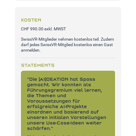
KOSTEN
CHF 990.00 exkl. MWST
SwissVR-Mitglieder nehmen kostenlos teil. Zudem
darf jedes SwissVR-Mitglied kostenlos einen Gast
anmelden.
STATEMENTS
on IT-
"Die [AI]DEATION hat Spass
"Viel
gemacht. Wir konnten als
AI-Us
Führungsgremium viel lernen,
kompe
die Themen und
branc
er /
Voraussetzungen für
Gedan
weiz AG
erfolgreiche AI-Projekte
Oliver 
einordnen und basierend auf
unseren initialen Vorstellungen
unsere Use-Case-Ideen weiter
schärfen."