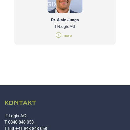
Dr. Alain Jungo
IT-Logix AG
more
KONTAKT
IT-Logix AG
T
0848 848 058
T Intl
+41 848 848 058