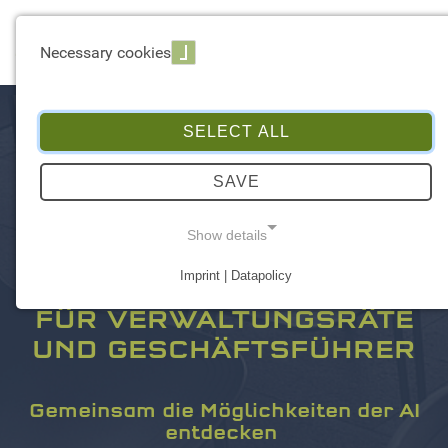
☰ Menu
Necessary cookies
SELECT ALL
SAVE
Show details
Imprint | Datapolicy
[AI]DEATION WORKSHOP
NECESSARY COOKIES
FÜR VERWALTUNGSRÄTE
UND GESCHÄFTSFÜHRER
Gemeinsam die Möglichkeiten der AI
entdecken