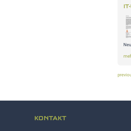
IT
Neu
meh
previo
KONTAKT