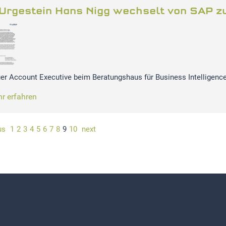
-Urgestein Hans Nigg wechselt von SAP zu
er Account Executive beim Beratungshaus für Business Intelligenc
r erfahren
us
1
2
3
4
5
6
7
8
9
10
next