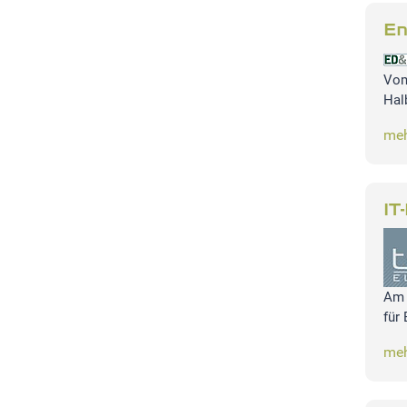
En
Vom
Hal
meh
IT
Am 
für
meh