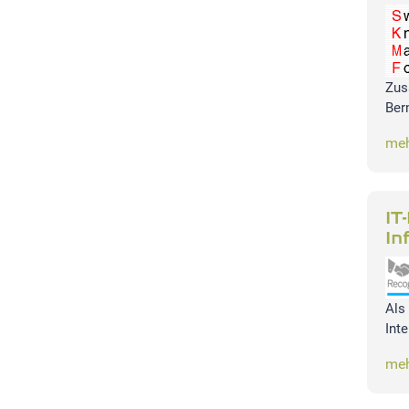
Zus
Ber
meh
IT
In
Als
Int
meh