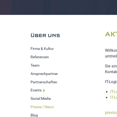
AK
ÜBER UNS
Firma & Kultur
Willko
umtreib
Referenzen
Team
Sie si
Kontak
Ansprechpartner
IT-Log
Partnerschaften
Events
IT-
IT-
Social Media
Presse / News
previo
Blog