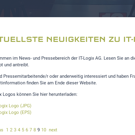
TUELLSTE NEUIGKEITEN ZU IT-
mmen im News- und Pressebereich der IT-Logix AG. Lesen Sie an diese
t und antreibt.
nd Pressemitarbeitende/r oder anderweitig interessiert und haben F
tinformation finden Sie am Ende dieser Website.
ix Logos können Sie hier herunterladen:
Logix Logo (JPG)
Logix Logo (EPS)
us
1
2
3
4
5
6
7
8
9
10
next