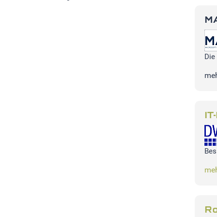
MA
Die
meh
IT
Bes
meh
Ro