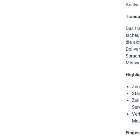
Analys
Transp
Das tr
sicher,
die ak
Delive
Sprach
Missve
Highli
Zen
Sta
Zuk
Ser
Ver
Ma
Einges