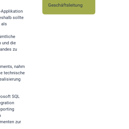
Geschäftsleitung
-Applikation
shalb sollte
 als
ämtliche
 und die
tandes zu
gements, nahm
ie technische
alisierung
rosoft SQL
egration
eporting
n
umenten zur