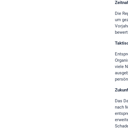
Zeitn
Die Re
um gez
Vorjah
bewert
Taktis
Entspr
Organi
viele 
ausgeb
persön
Zukunf
Das Da
nach M
entspr
erweite
Schade