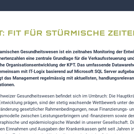
T: FIT FÜR STÜRMISCHE ZEITE
amischen Gesundheitswesen ist ein zeitnahes Monitoring der Entw
hertenzahlen eine zentrale Grundlage für die Verkaufssteuerung und
che Organisationsentwicklung der KPT. Das umfassende Datawareho
meinsam mit IT-Logix basierend auf Microsoft SQL Server aufgebau
gt das Management regelmässig mit aktuellsten, handlungsrelevan
ationen.
hweizer Gesundheitswesen befindet sich im Umbruch: Die Hauptkräf
Entwicklung prägen, sind der stetig wachsende Wettbewerb unter de
ränderung gesetzlicher Rahmenbedingungen, neue Finanzierungs- u
gsmodelle zwischen Leistungserbringern und -finanzierern sowie de
aphische und epidemiologische Wandel in unserer Gesellschaft. D
en Einnahmen und Ausgaben der Krankenkassen geht seit Jahren i