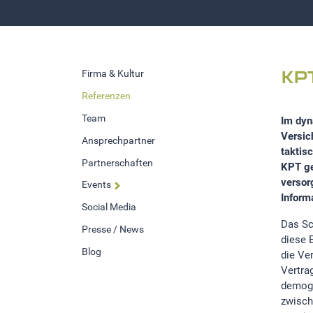
Firma & Kultur
KP
Referenzen
Team
Im dyn
Versic
Ansprechpartner
taktis
Partnerschaften
KPT ge
versor
Events
Inform
Social Media
Das Sc
Presse / News
diese 
Blog
die Ve
Vertra
demogr
zwisch