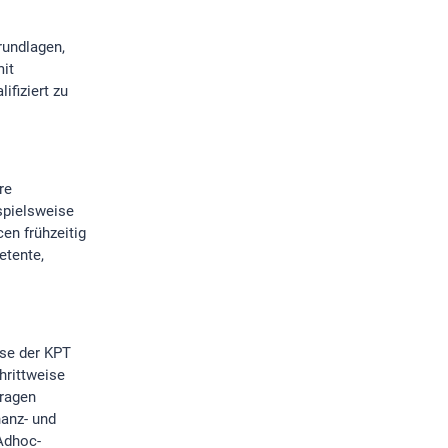
rundlagen,
mit
ifiziert zu
re
spielsweise
en frühzeitig
etente,
sse der KPT
hrittweise
fragen
nanz- und
Adhoc-