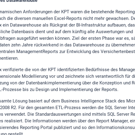
les Datawarehouse
namischen Anforderungen der KPT waren die bestehende Reporting
uch die diversen manuellen Excel-Reports nicht mehr gewachsen. De
ix ein Datawarehouse als Rückgrat der BI-Infrastruktur aufbauen, das
sliche Datenbasis dient und auf dem künftig alle Auswertungen und
bfragen ausgeführt werden können. Ziel der ersten Phase war es, s
daten zehn Jahre rückwirkend in das Datawarehouse zu übernehmen
entralen ManagementReports zur Entwicklung des Versichertenbes
entieren.
ix verifizierte die von der KPT identifizierten Bedürfnisse des Mana
mensionale Modellierung vor und zeichnete sich verantwortlich für d
ung von der Datenbankimplementierung über die Konzeption und Re
L-Prozesse bis zu Design und Implementierung der Reports.
samte Lösung basiert auf dem Business Intelligence Stack des Mic
 2008 R2. Für den gesamten ETL-Prozess werden die SQL Server Int
es verwendet. Die Standardauswertungen sind mittels SQL Server R
es realisiert. Die Informationen werden über den Report Manager, ei
ierendes Reporting Portal publiziert und so den Informationskons
ung gestellt.