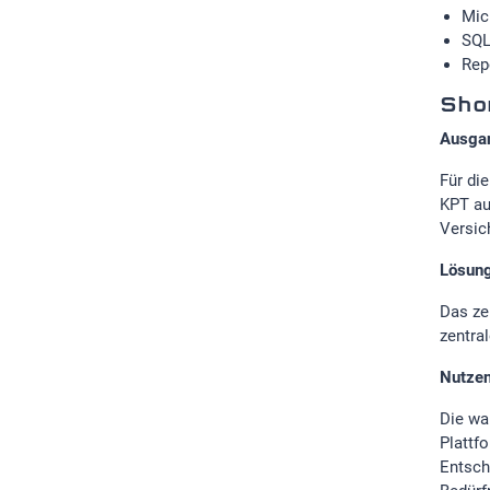
Mic
SQL
Rep
Shor
Ausga
Für di
KPT au
Versic
Lösun
Das ze
zentra
Nutze
Die wa
Plattf
Entsch