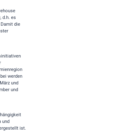
arehouse
 d.h. es
 Damit die
ster
initiativen
r
ämienregion
abei werden
 März und
ember und
bhängigkeit
n und
gestellt ist.