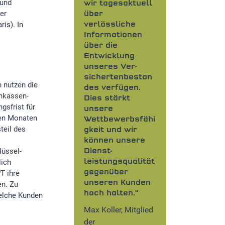
 und
wir tagesaktuell
er
über
is). In
verlässliche
Informationen
über die
Entwicklung
unseres Ver-
sichertenbestan
 nutzen die
des verfügen.
enkassen-
Dies stärkt
gsfrist für
unsere
hen Monaten
Wettbewerbsfähi
teil des
gkeit und wir
können unsere
lüssel-
Dienst-
lich
leistungsqualität
T ihre
gegenüber
unseren Kunden
en. Zu
hoch halten."
welche Kunden
Max Koller, Mitglied
der