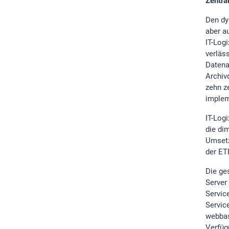
Zentra
Den dy
aber a
IT-Log
verläs
Datena
Archiv
zehn z
implem
IT-Log
die di
Umsetz
der ET
Die ge
Server
Servic
Servic
webbas
Verfüg