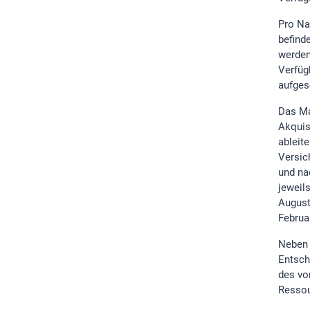
Pro Na
befind
werden
Verfüg
aufges
Das Ma
Akquis
ableite
Versic
und na
jeweil
August
Februa
Neben 
Entsch
des vo
Ressou