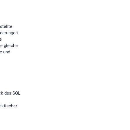
stellte
rderungen,
e
ie gleiche
te und
ack des SQL
aktischer