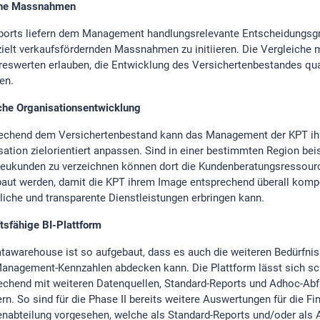
ahe Massnahmen
ports liefern dem Management handlungsrelevante Entscheidungsg
ielt verkaufsfördernden Massnahmen zu initiieren. Die Vergleiche 
reswerten erlauben, die Entwicklung des Versichertenbestandes qual
en.
che Organisationsentwicklung
echend dem Versichertenbestand kann das Management der KPT ih
sation zielorientiert anpassen. Sind in einer bestimmten Region bei
Neukunden zu verzeichnen können dort die Kundenberatungsressourc
aut werden, damit die KPT ihrem Image entsprechend überall komp
liche und transparente Dienstleistungen erbringen kann.
tsfähige BI-Plattform
tawarehouse ist so aufgebaut, dass es auch die weiteren Bedürfni
anagement-Kennzahlen abdecken kann. Die Plattform lässt sich sc
echend mit weiteren Datenquellen, Standard-Reports und Adhoc-Ab
rn. So sind für die Phase II bereits weitere Auswertungen für die Fi
nabteilung vorgesehen, welche als Standard-Reports und/oder als 