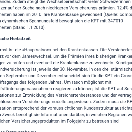
ander. Zudem steigt die Wechselbereitschaft vieler Schweizerinnen
zer auf der Suche nach niedrigeren Versicherungs-prämien. 12.4% d
herten haben im 2010 ihre Krankenkasse gewechselt (Quelle: compar
 dynamischen Spannungsfeld bewegt sich die KPT mit 347‘010
herten (Stand 1.1.2010).
sche Herbstzeit
rbst ist die «Hauptsaison» bei den Krankenkassen. Die Versicherten
urz vor dem Jahreswechsel, um die Prämien ihres bisherigen Krank
ges zu prüfen und eventuell die Krankenkasse zu wechseln. Kündigun
undversicherung ist jeweils der 30. November. In den drei stürmisc
en September und Dezember entscheidet sich für die KPT ein Gross
ftsgangs des folgenden Jahres. Um rasch möglichst mit
fsförderungsmassnahmen reagieren zu können, ist die KPT auf Sch
ationen zur Entwicklung des Versichertenbestandes und der vertrag
hlossenen Versicherungsmodelle angewiesen. Zudem muss die KP
sation entsprechend der voraussichtlichen Kundenstruktur ausricht
 Zweck benötigt sie Informationen darüber, in welchen Regionen 
lchen Versicherungsprodukten im Folgejahr zu betreuen sind.