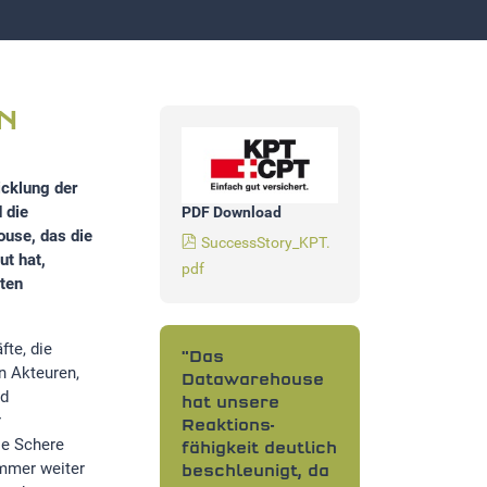
N
icklung der
 die
PDF Download
use, das die
SuccessStory_KPT.
t hat,
pdf
ten
te, die
"Das
n Akteuren,
Datawarehouse
nd
hat unsere
r
Reaktions-
ie Schere
fähigkeit deutlich
mmer weiter
beschleunigt, da