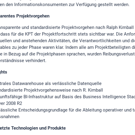
en den Informationskonsumenten zur Verfügung gestellt werden.
arentes Projektvorgehen
ansparente und standardisierte Projektvorgehen nach Ralph Kimball 
 dass für die KPT der Projektfortschritt stets sichtbar war. Die Anfo
tuellen und anstehenden Aktivitäten, die Verantwortlichkeiten und di
rables zu jeder Phase waren klar. Indem alle am Projektbeteiligten d
e in Bezug auf die Projektphasen sprachen, wurden Reibungsverlus
rständnisse verhindert.
ghts
trales Datawarehouse als verlässliche Datenquelle
ndardisierte Projektvorgehensweise nach R. Kimball
unftsfähige BI-Infrastruktur auf Basis des Business Intelligence St
ver 2008 R2
lässliche Entscheidungsgrundlage für die Ableitung operativer und t
ssnahmen
etzte Technologien und Produkte