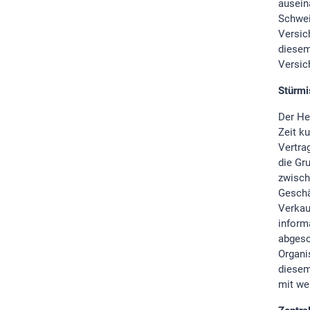
ausein
Schwei
Versic
diesem
Versic
Stürmi
Der He
Zeit k
Vertra
die Gr
zwisch
Geschä
Verkau
inform
abgesc
Organi
diesem
mit we