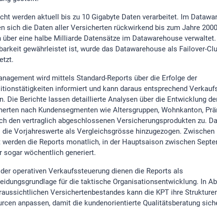
cht werden aktuell bis zu 10 Gigabyte Daten verarbeitet. Im Dataw
en sich die Daten aller Versicherten rückwirkend bis zum Jahre 2000,
 über eine halbe Milliarde Datensätze im Datawarehouse verwaltet.
barkeit gewährleistet ist, wurde das Datawarehouse als Failover-Clu
etzt.
nagement wird mittels Standard-Reports über die Erfolge der
itionstätigkeiten informiert und kann daraus entsprechend Verkaufs
n. Die Berichte lassen detaillierte Analysen über die Entwicklung de
herten nach Kundensegmenten wie Altersgruppen, Wohnkanton, Pr
ch den vertraglich abgeschlossenen Versicherungsprodukten zu. D
s die Vorjahreswerte als Vergleichsgrösse hinzugezogen. Zwischen
 werden die Reports monatlich, in der Hauptsaison zwischen Sept
r sogar wöchentlich generiert.
der operativen Verkaufssteuerung dienen die Reports als
eidungsgrundlage für die taktische Organisationsentwicklung. In A
raussichtlichen Versichertenbestandes kann die KPT ihre Strukture
rcen anpassen, damit die kundenorientierte Qualitätsberatung sicher