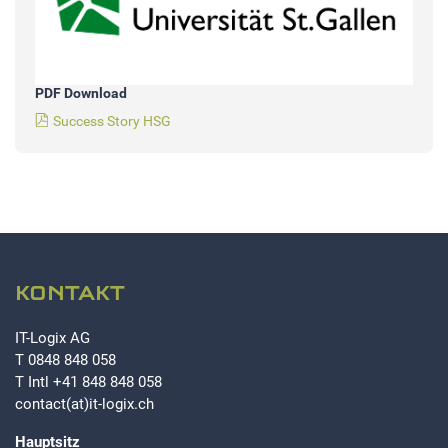
PDF Download
Success Story HSG
KONTAKT
IT-Logix AG
T
0848 848 058
T Intl
+41 848 848 058
contact(at)it-logix.ch
Hauptsitz