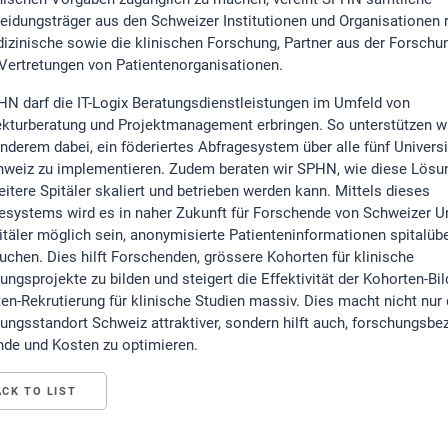
eidungsträger aus den Schweizer Institutionen und Organisationen 
izinische sowie die klinischen Forschung, Partner aus der Forschu
Vertretungen von Patientenorganisationen.
HN darf die IT-Logix Beratungsdienstleistungen im Umfeld von
ekturberatung und Projektmanagement erbringen. So unterstützen 
anderem dabei, ein föderiertes Abfragesystem über alle fünf Universi
hweiz zu implementieren. Zudem beraten wir SPHN, wie diese Lösun
eitere Spitäler skaliert und betrieben werden kann. Mittels dieses
esystems wird es in naher Zukunft für Forschende von Schweizer Un
itäler möglich sein, anonymisierte Patienteninformationen spitalübe
uchen. Dies hilft Forschenden, grössere Kohorten für klinische
ungsprojekte zu bilden und steigert die Effektivität der Kohorten-Bi
ten-Rekrutierung für klinische Studien massiv. Dies macht nicht nur
ungsstandort Schweiz attraktiver, sondern hilft auch, forschungsb
de und Kosten zu optimieren.
ACK TO LIST