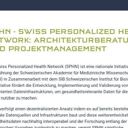
HN - SWISS PERSONALIZED H
TWORK: ARCHITEKTURBERAT
D PROJEKTMANAGEMENT
iss Personalized Health Network (SPHN) ist eine nationale Initiativ
ührung der Schweizerischen Akademie für Medizinische Wissensch
 in Zusammenarbeit mit dem SIB Schweizerischen Institut für Bioi
itiative fördert die Entwicklung, Implementierung und Validierung vo
nierten Dateninfrastrukturen, um gesundheitsrelevante Daten für di
 nutzbar zu machen.
erfolgt einen dezentralisierten Ansatz indem es auf bereits besteh
ale Datenquellen und Infrastrukturen baut und diese weiterentwicke
heitsdaten nachhaltig interoperabel und der Forschung entlang der 
hischen Vorgaben zugänglich zu machen, vereint SPHN sämtliche