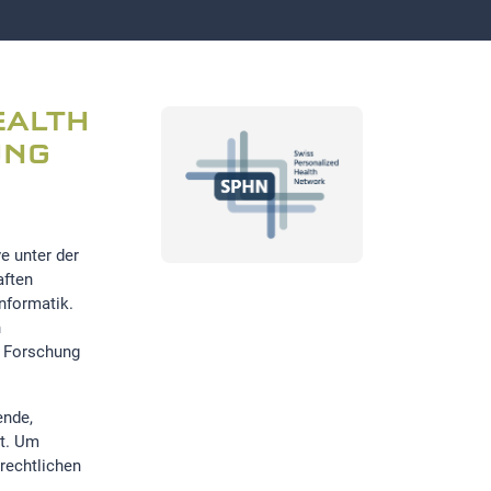
EALTH
UNG
e unter der
aften
nformatik.
n
e Forschung
ende,
lt. Um
rechtlichen