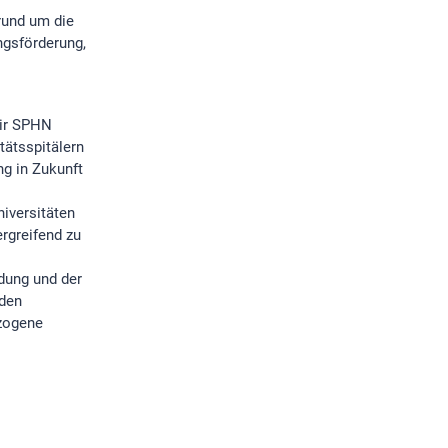
rund um die
ngsförderung,
wir SPHN
tätsspitälern
g in Zukunft
iversitäten
rgreifend zu
ldung und der
 den
ezogene