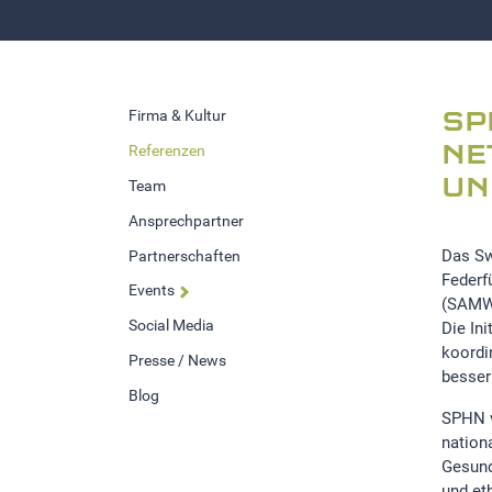
Firma & Kultur
SP
Referenzen
NE
UN
Team
Ansprechpartner
Das Sw
Partnerschaften
Federf
Events
(SAMW)
Social Media
Die In
koordi
Presse / News
besser
Blog
SPHN v
nation
Gesund
und et