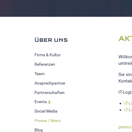
AK
ÜBER UNS
Firma & Kultur
Willko
umtreib
Referenzen
Team
Sie si
Kontak
Ansprechpartner
IT-Log
Partnerschaften
Events
IT-
IT-
Social Media
Presse / News
previo
Blog