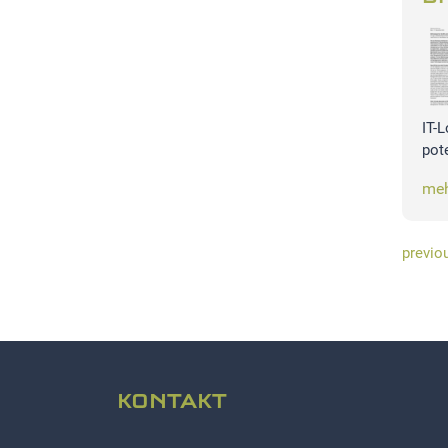
IT-
pot
meh
previo
KONTAKT