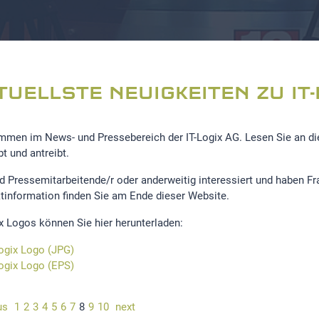
TUELLSTE NEUIGKEITEN ZU IT-
mmen im News- und Pressebereich der IT-Logix AG. Lesen Sie an diese
t und antreibt.
nd Pressemitarbeitende/r oder anderweitig interessiert und haben F
tinformation finden Sie am Ende dieser Website.
ix Logos können Sie hier herunterladen:
Logix Logo (JPG)
Logix Logo (EPS)
us
1
2
3
4
5
6
7
8
9
10
next