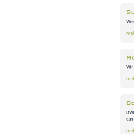
Su
Wie
meh
Ma
Wir
meh
Da
DWH
aus
meh