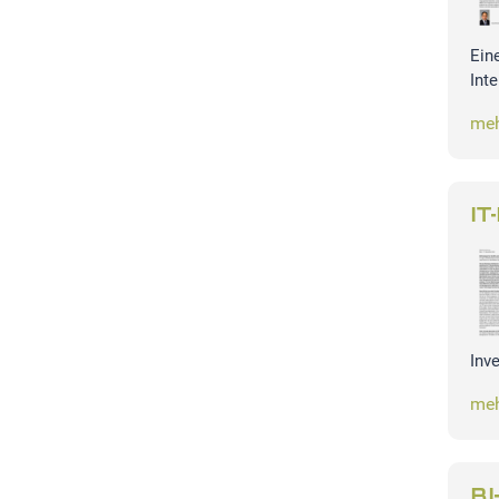
Ein
Int
meh
IT
Inv
meh
BI