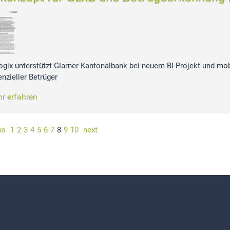
Logix unterstützt Glarner Kantonalbank bei neuem BI-Projekt und mob
enzieller Betrüger
r erfahren
us
1
2
3
4
5
6
7
8
9
10
next