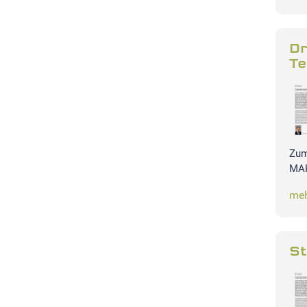
Dr
Te
Zum
MAK
meh
St