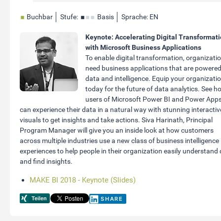
Buchbar
Stufe:
Basis
Sprache: EN
Keynote: Accelerating Digital Transformat
with Microsoft Business Applications
To enable digital transformation, organizati
need business applications that are powered
data and intelligence. Equip your organizati
today for the future of data analytics. See h
users of Microsoft Power BI and Power App
can experience their data in a natural way with stunning interactiv
visuals to get insights and take actions. Siva Harinath, Principal
Program Manager will give you an inside look at how customers
across multiple industries use a new class of business intelligence 
experiences to help people in their organization easily understand
and find insights.
MAKE BI 2018 - Keynote (Slides)
SHARE