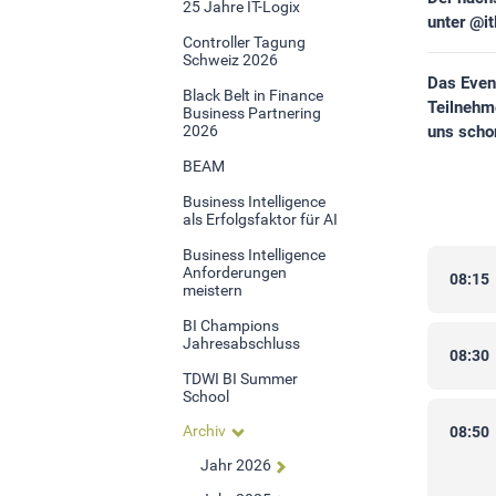
25 Jahre IT-Logix
unter @i
Statistik Cookies erfassen Informationen anonym.
Controller Tagung
Diese Informationen helfen uns zu verstehen, wie
Schweiz 2026
unsere Besucher unsere Website nutzen.Statistik
Das Event
Black Belt in Finance
Teilnehm
Business Partnering
Google Analytics
2026
uns scho
BEAM
LinkedIn
Business Intelligence
als Erfolgsfaktor für AI
Business Intelligence
MSCI Analytics
Anforderungen
08:15
meistern
BI Champions
Jahresabschluss
MARKETING
08:30
TDWI BI Summer
School
SalesViewer
Archiv
08:50
Jahr 2026
EXTERNE MEDIEN