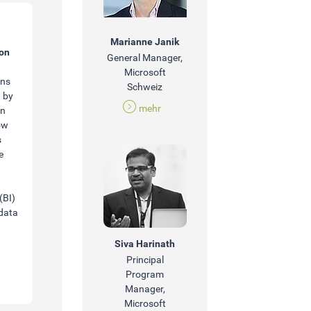
Marianne Janik
ion
General Manager,
Microsoft
ons
Schweiz
 by
mehr
on
ow
s
e
(BI)
 data
Siva Harinath
Principal
Program
Manager,
Microsoft