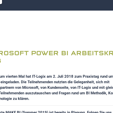
ROSOFT POWER BI ARBEITSKR
8
zum vierten Mal hat IT-Logix am 2. Juli 2018 zum Praxistag rund u
eingeladen. Die Teilnehmenden nutzten die Gelegenheit, sich mit
partnern von Microsoft, von Kundenseite, von IT-Logix und mit gle
Teilnehmenden auszutauschen und Fragen rund um BI Methodik, Ko
ologie zu klären.
ste MAKE BI (Sommer 2019) ist bereits in Planung. Folgen Sie uns 