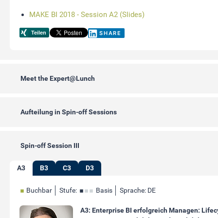
MAKE BI 2018 - Session A2 (Slides)
SHARE
Meet the Expert@Lunch
Aufteilung in Spin-off Sessions
Spin-off Session III
A3
B3
C3
D3
Buchbar
Stufe:
Basis
Sprache: DE
A3: Enterprise BI erfolgreich Managen: Lifec