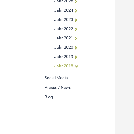
Jahr 2025
Um Inhalte von Videoplattformen und Social Media
Jahr 2024
Plattformen anzeigen zu können, werden von diesen
Jahr 2023
externen Medien Cookies gesetzt.
Jahr 2022
YouTube
Jahr 2021
Jahr 2020
Jahr 2019
Jahr 2018
Social Media
Presse / News
Blog