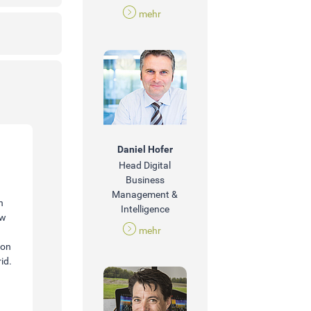
mehr
Daniel Hofer
Head Digital
Business
Management &
n
Intelligence
ow
mehr
 on
id.