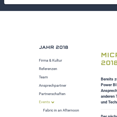
NOTWENDIGE COOKIES
Notwendige Cookies ermöglichen grundlegende
Funktionen und sind für die einwandfreie Funktion der
Website erforderlich.
Einverständnis-Cookie
Name:
JAHR 2018
cookie_consent
MIC
Zweck:
Firma & Kultur
201
Dieser Cookie speichert die
ausgewählten Einverständnis-
Referenzen
Optionen des Benutzers
Team
Bereits 
Cookie
Power BI 
Ansprechpartner
Laufzeit:
Ansprech
Partnerschaften
1 Jahr
anderen 
Events
und Techn
Fabric in an Afternoon
STATISTIK
Der näch