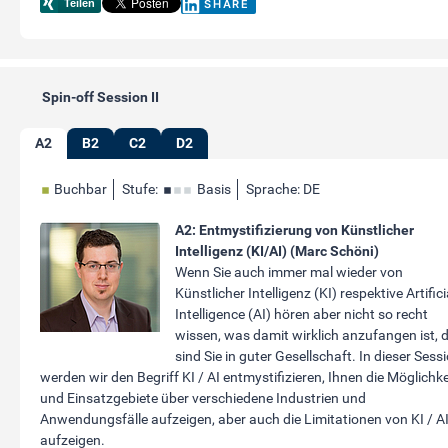
SHARE
Spin-off Session II
A2
B2
C2
D2
Buchbar
Stufe:
Basis
Sprache: DE
A2: Entmystifizierung von Künstlicher
Intelligenz (KI/AI) (Marc Schöni)
Wenn Sie auch immer mal wieder von
Künstlicher Intelligenz (KI) respektive Artifici
Intelligence (AI) hören aber nicht so recht
wissen, was damit wirklich anzufangen ist, 
sind Sie in guter Gesellschaft. In dieser Sess
werden wir den Begriff KI / AI entmystifizieren, Ihnen die Möglichk
und Einsatzgebiete über verschiedene Industrien und
Anwendungsfälle aufzeigen, aber auch die Limitationen von KI / A
aufzeigen.