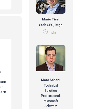
Mario Tissi
Stab CEO, Rega
mehr
al
Marc Schöni
dann
Technical
ion
Solution
eiten
Professional,
Microsoft
I
Schweiz