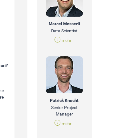
Marcel Messerli
Data Scientist
mehr
ion?
ne
re
Patrick Knecht
e
Senior Project
Manager
mehr