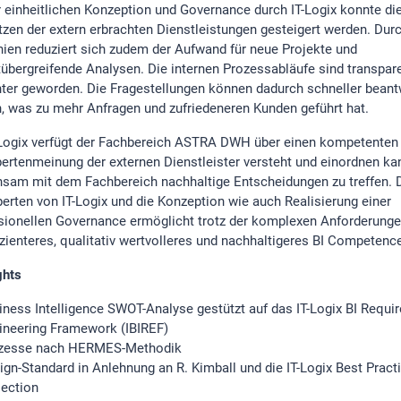
r einheitlichen Konzeption und Governance durch IT-Logix konnte die
tzen der extern erbrachten Dienstleistungen gesteigert werden. Durc
inien reduziert sich zudem der Aufwand für neue Projekte und
tübergreifende Analysen. Die internen Prozessabläufe sind transpar
enter geworden. Die Fragestellungen können dadurch schneller beant
, was zu mehr Anfragen und zufriedeneren Kunden geführt hat.
-Logix verfügt der Fachbereich ASTRA DWH über einen kompetenten P
pertenmeinung der externen Dienstleister versteht und einordnen ka
sam mit dem Fachbereich nachhaltige Entscheidungen zu treffen. D
perten von IT-Logix und die Konzeption wie auch Realisierung einer
sionellen Governance ermöglicht trotz der komplexen Anforderun
fizienteres, qualitativ wertvolleres und nachhaltigeres BI Competenc
ghts
iness Intelligence SWOT-Analyse gestützt auf das IT-Logix BI Requi
ineering Framework (IBIREF)
zesse nach HERMES-Methodik
ign-Standard in Anlehnung an R. Kimball und die IT-Logix Best Pract
lection