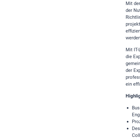
Mit de
der Nu
Richtl
projek
effizi
werden
Mit IT
die Ex
gemein
der Ex
profes
ein ef
Highli
Bus
Eng
Pro
Des
Col