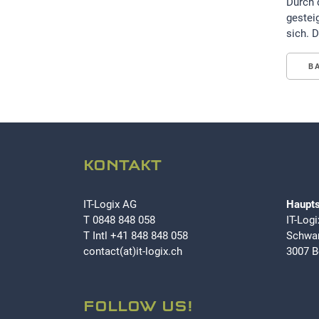
Durch 
gestei
sich. 
B
KONTAKT
IT-Logix AG
Haupts
T
0848 848 058
IT-Log
T Intl
+41 848 848 058
Schwar
contact(at)it-logix.ch
3007 B
FOLLOW US!