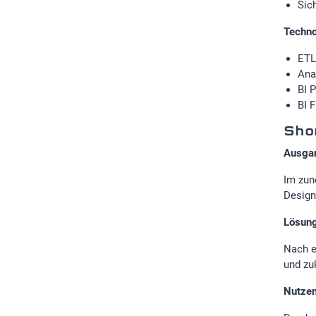
Sic
Techno
ETL
Ana
BI 
BI 
Shor
Ausga
Im zun
Design
Lösun
Nach e
und zu
Nutze