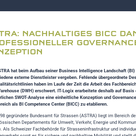
TRA: NACHHALTIGES BICC DA
OFESSIONELLER GOVERNANC
NZEPTION
TRA hat beim Aufbau seiner Business Intelligence Landschaft (BI)
iedene externe Dienstleister vergeben. Fehlende übergeordnete D
alitätsrichtlinien haben im Laufe der Zeit die Arbeit des Fachbere
arehouse (DWH) erschwert. IT-Logix erarbeitete deshalb auf Basis 
rlichen SWOT-Analyse eine einheitliche Konzeption und Governanc
reich als BI Competence Center (BICC) zu etablieren.
98 gegründete Bundesamt für Strassen (ASTRA) liegt im Bereich de
össischen Departements für Umwelt, Verkehr, Energie und Kommun
. Als Schweizer Fachbehörde für Strasseninfrastruktur und individu
nverkehr sorgt es für sichere und nachhaltige Mobilität und stellt d