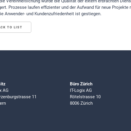
die Vereinheitlichung wurde die Qualität der extern erbrachten Dien
gert. Prozesse laufen effizienter und der Aufwand für neue Projekte 
Die Anwender- und Kundenzufriedenheit ist gestiegen.
ACK TO LIST
itz
Büro Zürich
ix AG
IT-Logix AG
zenburgstrasse 11
Rötelstrasse 10
ern
8006 Zürich