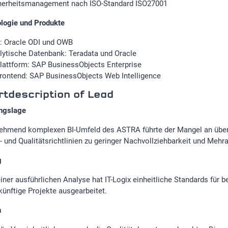
herheitsmanagement nach ISO-Standard ISO27001
logie und Produkte
: Oracle ODI und OWB
lytische Datenbank: Teradata und Oracle
Plattform: SAP BusinessObjects Enterprise
Frontend: SAP BusinessObjects Web Intelligence
tdescription of Lead
ngslage
ehmend komplexen BI-Umfeld des ASTRA führte der Mangel an übe
- und Qualitätsrichtlinien zu geringer Nachvollziehbarkeit und Meh
g
iner ausführlichen Analyse hat IT-Logix einheitliche Standards für 
künftige Projekte ausgearbeitet.
n