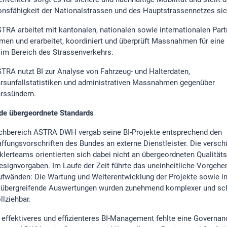
onsfähigkeit der Nationalstrassen und des Hauptstrassennetzes sic
TRA arbeitet mit kantonalen, nationalen sowie internationalen Part
en und erarbeitet, koordiniert und überprüft Massnahmen für eine 
k im Bereich des Strassenverkehrs.
TRA nutzt BI zur Analyse von Fahrzeug- und Halterdaten,
rsunfallstatistiken und administrativen Massnahmen gegenüber
rssündern.
de übergeordnete Standards
chbereich ASTRA DWH vergab seine BI-Projekte entsprechend den
ffungsvorschriften des Bundes an externe Dienstleister. Die versc
klerteams orientierten sich dabei nicht an übergeordneten Qualitätsr
esignvorgaben. Im Laufe der Zeit führte das uneinheitliche Vorgehe
fwänden: Die Wartung und Weiterentwicklung der Projekte sowie 
tübergreifende Auswertungen wurden zunehmend komplexer und sc
llziehbar.
n effektiveres und effizienteres BI-Management fehlte eine Governan