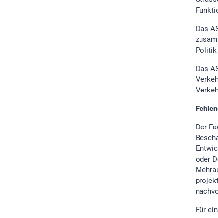
Funkti
Das AS
zusamm
Politi
Das AS
Verkeh
Verkeh
Fehlen
Der Fa
Bescha
Entwic
oder D
Mehrau
projek
nachvo
Für ei