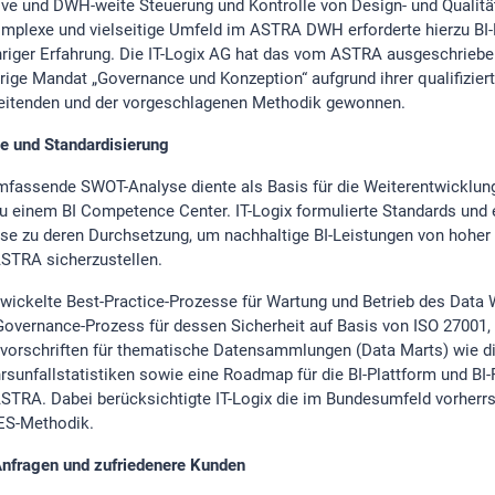
ive und DWH-weite Steuerung und Kontrolle von Design- und Qualität
mplexe und vielseitige Umfeld im ASTRA DWH erforderte hierzu BI-
hriger Erfahrung. Die IT-Logix AG hat das vom ASTRA ausgeschrieb
hrige Mandat „Governance und Konzeption“ aufgrund ihrer qualifizier
eitenden und der vorgeschlagenen Methodik gewonnen.
e und Standardisierung
mfassende SWOT-Analyse diente als Basis für die Weiterentwicklu
 einem BI Competence Center. IT-Logix formulierte Standards und e
se zu deren Durchsetzung, um nachhaltige BI-Leistungen von hoher 
STRA sicherzustellen.
twickelte Best-Practice-Prozesse für Wartung und Betrieb des Data
Governance-Prozess für dessen Sicherheit auf Basis von ISO 27001,
vorschriften für thematische Datensammlungen (Data Marts) wie d
rsunfallstatistiken sowie eine Roadmap für die BI-Plattform und BI
STRA. Dabei berücksichtigte IT-Logix die im Bundesumfeld vorherr
S-Methodik.
nfragen und zufriedenere Kunden