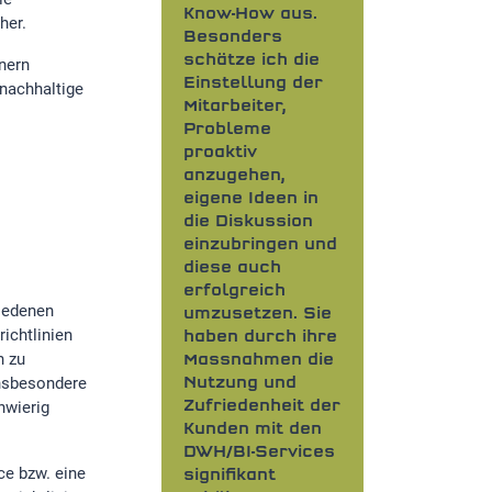
Know-How aus.
her.
Besonders
schätze ich die
nern
Einstellung der
nachhaltige
Mitarbeiter,
Probleme
proaktiv
anzugehen,
eigene Ideen in
die Diskussion
einzubringen und
diese auch
erfolgreich
hiedenen
umzusetzen. Sie
ichtlinien
haben durch ihre
n zu
Massnahmen die
insbesondere
Nutzung und
hwierig
Zufriedenheit der
Kunden mit den
DWH/BI-Services
ce bzw. eine
signifikant