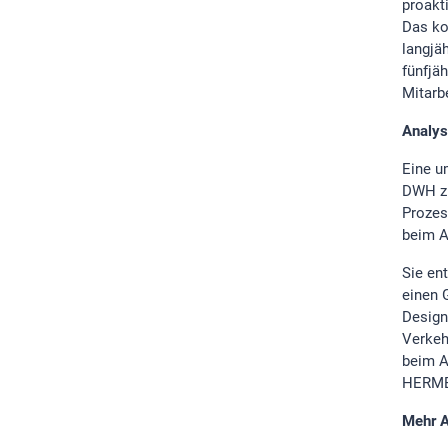
proakt
Das ko
langjä
fünfjä
Mitarb
Analys
Eine u
DWH zu
Prozes
beim A
Sie en
einen 
Design
Verkeh
beim A
HERME
Mehr A