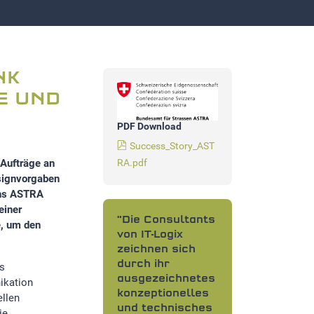
NK
E UND
PDF Download
Success_Story_AST
RA.pdf
 Aufträge an
esignvorgaben
ichs ASTRA
einer
"Die Consultants
e, um den
von IT-Logix
zeichnen sich
durch ihr
s
ausgezeichnetes
ikation
konzeptionelles
ellen
und technisches
ie