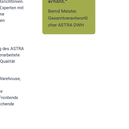
srichtlinien.
erhöht."
Experten mit
Bernd Meister,
ene
Gesamtverantwortli
ten
cher ASTRA DWH
ng des ASTRA
rarbeitete
Qualität
 Warehouse,
ie
-Frontends
schende