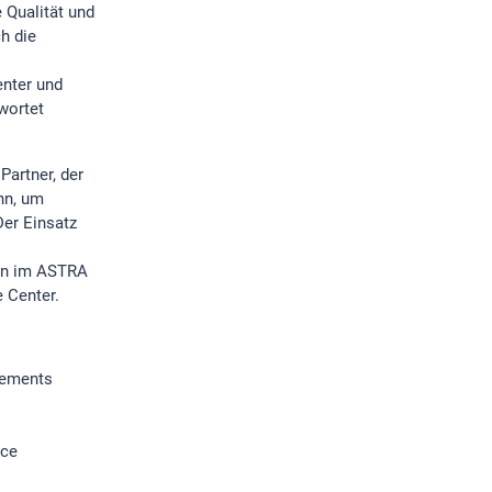
 Qualität und
h die
enter und
wortet
artner, der
nn, um
er Einsatz
gen im ASTRA
e Center.
rements
ice